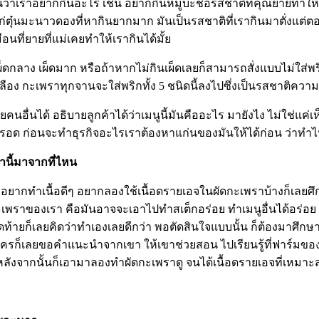
อนว่าเราอยากกินอะไร เช่น อยากกินหมูบะช่อรสชาติที่คุณยายทำให้
่ตุ๋นมะนาวดองที่หากินยากมาก มันเป็นรสชาติที่เรากินมาตั่งแต่ต
นที่ยายที่แม่เคยทำให้เรากินได้มั้ย
ผ็ดกลาง เผ็ดมาก หรือถ้าหากไม่กินเผ็ดเลยก็สามารถสั่งแบบไม่ใส่พริ
หลือง กะเพราทุกจานจะใส่พริกทั้ง 5 ชนิดนี้ลงไปซึ่งเป็นรสชาติคว
ิบายคนอื่นได้ อธิบายลูกค้าได้ว่าเมนูนี้มันคืออะไร มายังไง ไม่ใช่แค
ม่รอด ก่อนจะทำธุรกิจอะไรเราต้องหาแก่นของมันให้ได้ก่อน ว่าทำไ
่านี้มาจากที่ไหน
งอยากทำเนื้อดีๆ อยากลองใช้เนื้อดรายเอจในผัดกะเพราบ้างก็เลยศึกษ
กะเพราของเรา คือมันอาจจะเอาไปทำสเต็กอร่อย ทำเมนูอื่นได้อร่อย
ายก็เลยคิดว่าทำเองเลยดีกว่า พอตัดสินใจแบบนั้น ก็ต้องมาศึกษาเร
่สกลนครก็เลยขอคำแนะนำจากเขา ให้เขาช่วยสอน ไปเรียนรู้ที่ฟาร์มของ
ลังจากนั้นก็เอามาลองทำผัดกะเพราดู จนได้เนื้อดรายเอจที่เหมา