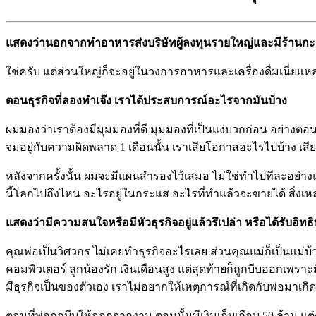
แสดงว่านอกจากทำอาหารส่งบริษัทผู้ลงทุนรายใหญ่และมีร้านกะเพร
ใช่ครับ แต่ส่วนใหญ่ก็จะอยู่ในวงการอาหารและเครื่องดื่มเนี่ยแหละ 
ตอนธุรกิจที่ลองทำเจ๊ง เราได้ประสบการณ์อะไรจากมันบ้าง
ผมมองว่าเราต้องมีมุมมองที่ดี มุมมองที่เป็นแง่บวกก่อน อย่างตอนทำ
จมอยู่กับความผิดพลาด 1 เดือนนั้น เราเสียโอกาสอะไรไปบ้าง เสียเ
หลังจากครั้งนั้น ผมจะมีแผนสำรองไว้เสมอ ไม่ใช่ทำไปทีละอย่าง
นี้โลกไปถึงไหน อะไรอยู่ในกระแส อะไรที่ทำแล้วจะขายได้ สิ่งเหล
แสดงว่ามีความสนใจหรือมีหัวธุรกิจอยู่แล้วรึเปล่า หรือได้รับอิ
คุณพ่อเป็นวิศวกร ไม่เคยทำธุรกิจอะไรเลย ส่วนคุณแม่ก็เป็นแม่บ้
คอมพิวเตอร์ ลูกน้องรัก เงินเดือนสูง แต่สุดท้ายก็ถูกบีบออกเพรา
มีธุรกิจเป็นของตัวเอง เราไม่อยากให้เหตุการณ์ที่เกิดกับพ่อมาเกิด
ตอนที่พ่อถูกบีบให้ออกจากงาน ตอนนั้นมีเงินเก็บเกือบ 50 ล้าน แต่ด