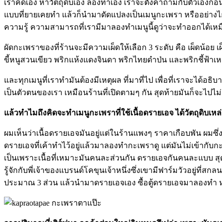
เราคิดเอง หาวัตถุดิบเอง ลองทำเอง เราจะตั้งคำถามกับตัวเองก่
แบบที่ยายเคยทำ แล้วก็นำมาดัดแปลงเป็นเมนูกะเพรา หรืออย่างไก
ความรู้ ความสามารถที่เรามีมาลองทำเมนูนี้ดูว่าจะทำออกได้เหมือ
ผัดกะเพราของที่ร้านจะมีความเผ็ดให้เลือก 3 ระดับ คือ เผ็ดน้อย เ
ขี้หนูสวนเขียว พริกแห้งแดงจินดา พริกไทยดำป่น และพริกชี้ฟ้าเ
และทุกเมนูที่เราทำมันต้องมีเหตุผล ที่มาที่ไป เพื่อที่เราจะได้อธ
เป็นตัวตนของเรา เหมือนร้านที่เปิดตามๆ กัน สุดท้ายมันก็จะไปไ
แล้วทำไมถึงคิดจะทำเมนูกะเพราที่ใช้เนื้อดรายเอจ ได้วัตถุดิบเหล
ผมเห็นว่าเนื้อดรายเอจมันอยู่แต่ในร้านแพงๆ ราคาเกือบพัน ผมซึ่
ดรายเอจที่เค้าทำไว้อยู่แล้วมาลองทำกะเพราดู แต่มันไม่เข้ากับ
เป็นเพราะเนื้อที่เหมาะมันคนละส่วนกัน ดรายเอจกันคนละแบบ สุดท้
รู้จักกับพี่เจ้าของแบรนด์โคขุนเจ้าหนึ่งซึ่งเขามีฟาร์มวัวอยู่ที
ประมาณ 3 ส่วน แล้วนำมาดรายเอจเอง ซื้อตู้ดรายเอจมาลองทำ ห