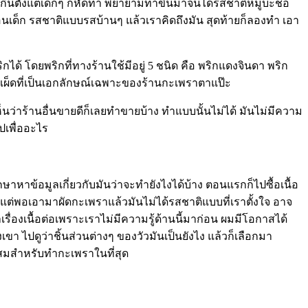
กินตั้งแต่เด็กๆ ก็หัดทำ พยายามทำขึ้นมาจนได้รสชาติหมูบะช่อ
อนเด็ก รสชาติแบบรสบ้านๆ แล้วเราคิดถึงมัน สุดท้ายก็ลองทำ เอา
กได้ โดยพริกที่ทางร้านใช้มีอยู่ 5 ชนิด คือ พริกแดงจินดา พริก
ามเผ็ดที่เป็นเอกลักษณ์เฉพาะของร้านกะเพราตาแป๊ะ
่เห็นว่าร้านอื่นขายดีก็เลยทำขายบ้าง ทำแบบนั้นไม่ได้ มันไม่มีความ
ปเพื่ออะไร
าหาข้อมูลเกี่ยวกับมันว่าจะทำยังไงได้บ้าง ตอนแรกก็ไปซื้อเนื้อ
 แต่พอเอามาผัดกะเพราแล้วมันไม่ได้รสชาติแบบที่เราตั้งใจ อาจ
ื่องเนื้อต่อเพราะเราไม่มีความรู้ด้านนี้มาก่อน ผมมีโอกาสได้
เขา ไปดูว่าชิ้นส่วนต่างๆ ของวัวมันเป็นยังไง แล้วก็เลือกมา
ะสมสำหรับทำกะเพราในที่สุด