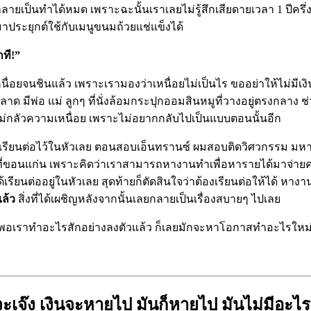
ก็กลายเป็นทำได้หมด เพราะฉะนั้นเราเลยไม่รู้สึกเสียดายเวลา 1 ปีค
ประยุกต์ใช้กับเมนูขนมถ้วยแช่แข็งได้
กที!”
เหนื่อยจนชินแล้ว เพราะเรามองว่าเหนื่อยไม่เป็นไร ขออย่าให้ไม่มีเงิ
 มีพ่อ แม่ ลูกๆ ที่นั่งล้อมกระปุกออมสินหมูที่วางอยู่ตรงกลาง ช่ว
ม่กลัวความเหนื่อย เพราะไม่อยากกลับไปเป็นแบบตอนนั้นอีก
ม่ได้เรียนต่อไว้ในหัวเลย ตอนสอบเอ็นทรานซ์ ผมสอบติดวิศวกรรม ม
ี่ขอนแก่น เพราะคิดว่าเราสามารถหางานทำเพื่อหารายได้มาจ่ายค่าห
ด้เรียนต่ออยู่ในหัวเลย สุดท้ายก็ตัดสินใจว่าต้องเรียนต่อให้ได้ ห
แล้ว
สิ่งที่ได้เผชิญหลังจากนั้นเลยกลายเป็นเรื่องสบายๆ ไปเลย
 พอเราทำอะไรสักอย่างลงตัวแล้ว ก็เลยมักจะหาโอกาสทำอะไรใหม่ๆ 
ันจะเจ๊ง เงินจะหายไป มันก็หายไป มันไม่มีอะไ