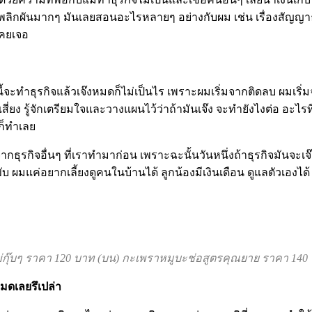
ิตพลิกผันมากๆ มันเลยสอนอะไรหลายๆ อย่างกับผม เช่น เรื่องสัญญาธุ
าเคยเจอ
้จะทำธุรกิจแล้วเจ๊งหมดก็ไม่เป็นไร เพราะผมเริ่มจากติดลบ ผมเริ่มจ
่ยง รู้จักเตรียมใจและวางแผนไว้ว่าถ้ามันเจ๊ง จะทำยังไงต่อ อะไรที
ก็ทำเลย
จากธุรกิจอื่นๆ ที่เราทำมาก่อน เพราะฉะนั้นวันหนึ่งถ้าธุรกิจมันจะ
ับ ผมแค่อยากเลี้ยงดูคนในบ้านได้ ลูกน้องมีเงินเดือน ดูแลตัวเองได
กุ๊บๆ ราคา 120 บาท (บน) กะเพราหมูบะช่อสูตรคุณยาย ราคา 140 
หมดเลยรึเปล่า