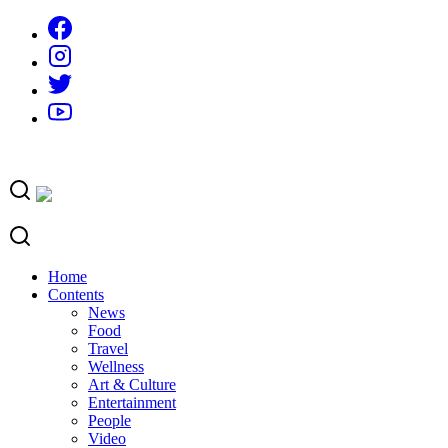
Skip
to
content
Home
Contents
News
Food
Travel
Wellness
Art & Culture
Entertainment
People
Video