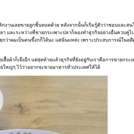
ลิกงานเลยขายลูกชิ้นทอดด้วย หลังจากนั้นก็เริ่มรู้ตัวว่าชอบและสนใ
และระหว่างที่ขายกระเพาะปลาก็ลองทำธุรกิจอย่างอื่นควบคู่ไปด้
รียกว่าผมเป็นคนขี้งกก็ได้นะ แต่นั่นแหล่ะ เพราะประสบการณ์ในอ
ื้อผ้าก็เจ๊งอีก แต่สุดท้ายแล้วธุรกิจที่ยังอยู่กับเราคือการขายกร
หมายใหญ่ๆ ไว้ว่าอยากจะขายอาหารทั่วประเทศให้ได้