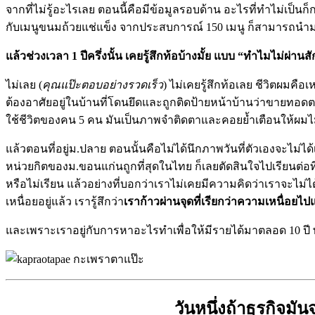
จากที่ไม่รู้อะไรเลย ตอนนี้คือมีข้อมูลรอบด้าน อะไรที่ทำไม่เป็น
กับเมนูขนมถ้วยแช่แข็ง จากประสบการณ์ 150 เมนู ก็สามารถนำมา
แล้วช่วงเวลา 1 ปีครึ่งนั้น เคยรู้สึกท้อบ้างมั้ย แบบ “ทำไมไม่ผ่านสั
ไม่เลย (
คุณแป๊ะตอบอย่างรวดเร็ว
) ไม่เคยรู้สึกท้อเลย ชีวิตผมคือ
ต้องอาศัยอยู่ในบ้านที่โดนยึดและถูกติดป้ายหน้าบ้านว่าขายทอดตลาด
ใช้ชีวิตของคน 5 คน มันเป็นภาพจำติดตาและคอยย้ำเตือนให้ผมไ
แล้วตอนที่อยู่ม.ปลาย ตอนนั้นคือไม่ได้นึกภาพวันที่ตัวเองจะไ
หน่วยกิตของม.ขอนแก่นถูกที่สุดในไทย ก็เลยตัดสินใจไปเรียนต่อท
หรือไม่เรียน แล้วอย่างที่บอกว่าเราไม่เคยมีความคิดว่าเราจะไม่ไ
เหนื่อยอยู่แล้ว เรารู้สึกว่า
เราก้าวผ่านจุดที่เรียกว่าความเหนื่อยไป
และเพราะเราอยู่กับการหาอะไรทำเพื่อให้มีรายได้มาตลอด 10 ปี
วันหนึ่งถ้าธุรกิจม