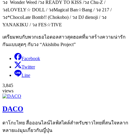
วง Wonder Weed /วง READY TO KISS /วง Chu-Z /
วงLOVELY☆ DOLL / วงMagical Ban☆Bang / วง 217 /
วง*ChocoLate Bomb!! (Chokobo) / วง DJ dienoji / วง
YANAKIKU / วง FES☆TIVE
เตรียมพบกับพวกเธอไอดอลสาวสุดฮอตที่มาสร้างความน่ารัก
กันแบบสุดๆ กับวง “Akishibu Project”
Facebook
Twitter
Line
3,845
views
DACO
ดาโกะไทย สื่อออนไลน์ไลฟ์สไตล์สำหรับชาวไทยที่สนใจหลาก
หลายแง่มุมเกี่ยวกับญี่ปุ่น