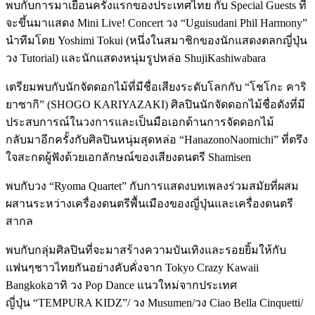
พบกับการมาเยือนครั้งแรกของประเทศไทย กับ Special Guests ที่
จะขึ้นมาแสดง Mini Live! Concert วง “Uguisudani Phil Harmony”
นำทีมโดย Yoshimi Tokui (หนึ่งในสมาชิกของนักแสดงตลกญี่ปุ่น
วง Tutorial) และนักแสดงหนุ่มรูปหล่อ ShujiKashiwabara
เตรียมพบกับนักจัดดอกไม้ที่มีชื่อเสียงระดับโลกกับ “โชโกะ คาริ
ยาซากิ” (SHOGO KARIYAZAKI) ศิลปินนักจัดดอกไม้ชื่อดังที่มี
ประสบการณ์ในวงการและเป็นมือเอกด้านการจัดดอกไม้
กลับมาอีกครั้งกับศิลปินหนุ่มสุดหล่อ “HanazonoNaomichi” ที่ตรึง
ใจสะกดผู้ฟังด้วยเอกลักษณ์ของเสียงดนตรี Shamisen
พบกับวง “Ryoma Quartet” กับการแสดงบทเพลงร่วมสมัยที่ผสม
ผสานระหว่างเครื่องดนตรีพื้นเมืองของญี่ปุ่นและเครื่องดนตรี
สากล
พบกับกลุ่มศิลปินที่จะมาสร้างความบันเทิงและรอยยิ้มให้กับ
แฟนๆชาวไทยกันอย่างคับคั่งจาก Tokyo Crazy Kawaii
Bangkokอาทิ วง Pop Dance แนวใหม่จากประเทศ
ญี่ปุ่น “TEMPURA KIDZ”/ วง Musumen/วง Ciao Bella Cinquetti/