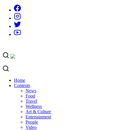
Skip
to
content
Home
Contents
News
Food
Travel
Wellness
Art & Culture
Entertainment
People
Video