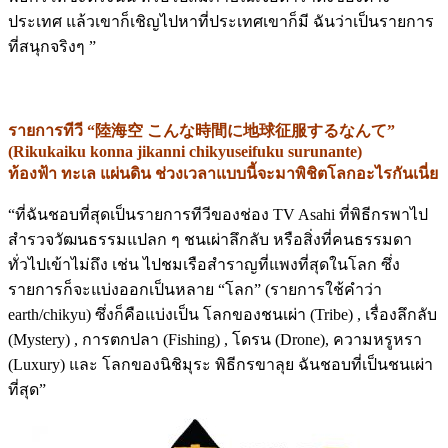
ประเทศ แล้วเขาก็เชิญไปหาที่ประเทศเขาก็มี ฉันว่าเป็นรายการ
ที่สนุกจริงๆ ”
รายการทีวี “
陸海空
こんな時間に地球征服するなんて
”
(Rikukaiku konna jikanni chikyuseifuku surunante)
ท้องฟ้า ทะเล แผ่นดิน ช่วงเวลาแบบนี้จะมาพิชิตโลกอะไรกันเนี่ย
“ที่ฉันชอบที่สุดเป็นรายการทีวีของช่อง TV Asahi ที่พิธีกรพาไป
สำรวจวัฒนธรรมแปลก ๆ ชนเผ่าลึกลับ หรือสิ่งที่คนธรรมดา
ทั่วไปเข้าไม่ถึง เช่น ไปชมเรือสำราญที่แพงที่สุดในโลก ซึ่ง
รายการก็จะแบ่งออกเป็นหลาย “โลก” (รายการใช้คำว่า
earth/chikyu) ซึ่งก็คือแบ่งเป็น โลกของชนเผ่า (Tribe) , เรื่องลึกลับ
(Mystery) , การตกปลา (Fishing) , โดรน (Drone), ความหรูหรา
(Luxury) และ โลกของนิชิมุระ พิธีกรขาลุย ฉันชอบที่เป็นชนเผ่า
ที่สุด”