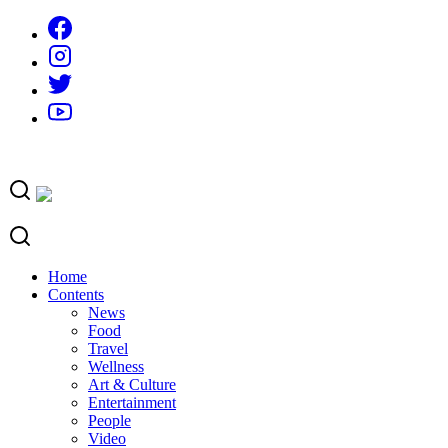
Skip
to
content
Home
Contents
News
Food
Travel
Wellness
Art & Culture
Entertainment
People
Video