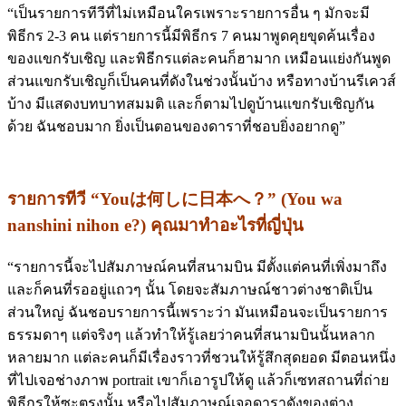
“เป็นรายการทีวีที่ไม่เหมือนใครเพราะรายการอื่น ๆ มักจะมี
พิธีกร 2-3 คน แต่รายการนี้มีพิธีกร 7 คนมาพูดคุยขุดค้นเรื่อง
ของแขกรับเชิญ และพิธีกรแต่ละคนก็ฮามาก เหมือนแย่งกันพูด
ส่วนแขกรับเชิญก็เป็นคนที่ดังในช่วงนั้นบ้าง หรือทางบ้านรีเควส์
บ้าง มีแสดงบทบาทสมมติ และก็ตามไปดูบ้านแขกรับเชิญกัน
ด้วย ฉันชอบมาก ยิ่งเป็นตอนของดาราที่ชอบยิ่งอยากดู”
รายการทีวี “
You
は何しに日本へ？
”
(You wa
nanshini nihon e?) คุณมาทำอะไรที่ญี่ปุ่น
“รายการนี้จะไปสัมภาษณ์คนที่สนามบิน มีตั้งแต่คนที่เพิ่งมาถึง
และก็คนที่รออยู่แถวๆ นั้น โดยจะสัมภาษณ์ชาวต่างชาติเป็น
ส่วนใหญ่ ฉันชอบรายการนี้เพราะว่า มันเหมือนจะเป็นรายการ
ธรรมดาๆ แต่จริงๆ แล้วทำให้รู้เลยว่าคนที่สนามบินนั้นหลาก
หลายมาก แต่ละคนก็มีเรื่องราวที่ชวนให้รู้สึกสุดยอด มีตอนหนึ่ง
ที่ไปเจอช่างภาพ portrait เขาก็เอารูปให้ดู แล้วก็เซทสถานที่ถ่าย
พิธีกรให้ซะตรงนั้น หรือไปสัมภาษณ์เจอดาราดังของต่าง