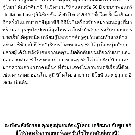
กู้โลก ได้แก่ “คินาชิ โนริทาเกะ”นักแสดงวัย 56 ปี จากภาพยนตร์
“Initiation Love (อินิชิเอชั่น เลิฟ) ปี ค.ศ.2015” ซึ่งในครั้งนี้กลับมา
อีกครั้งในบทบาท “อินุยาชิกิ อิจิโร” เครื่องจักรสมรรถนะสูงที่มา
พร้อมอาวุธยุทโธปกรณ์สุดไฮเทค อีกทั้งยังสามารถรักษาอาการ
บาดเจ็บได้ทุกชนิด เตรียมกู้โลกจากศัตรูคู่ปรับจอมทำลายล้าง
อย่าง “ชิชิกามิ ฮิโระ” (รับบทโดยทาเครุ ซาโต้) เด็กหนุ่มมัธยม
ปลายผู้ได้รับพลังพิเศษจากเหตุระเบิดลึกลับเช่นเดียวกับเขา และ
นอกจากคินาชิ โนริทาเกะ และทาเครุ ซาโต้แล้ว ยังมีนักแสดง
มากความสามารถคนอื่นๆ ที่ร่วมแสดงในภาพยนตร์เรื่องนี้ด้วย
เช่น คานาตะ ฮอนโก, ฟูมิ นิไคโด, อายากะ มิโยชิ และ ยูสุเกะ อิ
เซยะ เป็นต้น
ระเบิดพลังจักรกล คุณลุงหุ่นยนต์จะกู้โลก!! เตรียมพบกับซูเปอร์
ฮีโร่รุ่นลุงในภาพยนตร์แอคชั่นไซไฟสุดมันส์แห่งปี !