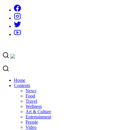
Skip
to
content
Home
Contents
News
Food
Travel
Wellness
Art & Culture
Entertainment
People
Video