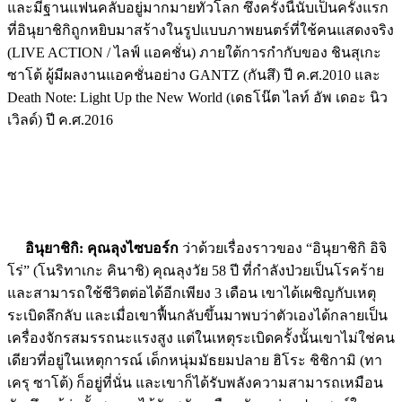
และมีฐานแฟนคลับอยู่มากมายทั่วโลก ซึ่งครั้งนี้นับเป็นครั้งแรก
ที่อินุยาชิกิถูกหยิบมาสร้างในรูปแบบภาพยนตร์ที่ใช้คนแสดงจริง
(LIVE ACTION / ไลฟ์ แอคชั่น) ภายใต้การกำกับของ ชินสุเกะ
ซาโต้ ผู้มีผลงานแอคชั่นอย่าง GANTZ (กันสึ) ปี ค.ศ.2010 และ
Death Note: Light Up the New World (เดธโน๊ต ไลท์ อัพ เดอะ นิว
เวิลด์) ปี ค.ศ.2016
อินุยาชิกิ: คุณลุงไซบอร์ก
ว่าด้วยเรื่องราวของ “อินุยาชิกิ อิจิ
โร่” (โนริทาเกะ คินาชิ) คุณลุงวัย 58 ปี ที่กำลังป่วยเป็นโรคร้าย
และสามารถใช้ชีวิตต่อได้อีกเพียง 3 เดือน เขาได้เผชิญกับเหตุ
ระเบิดลึกลับ และเมื่อเขาฟื้นกลับขึ้นมาพบว่าตัวเองได้กลายเป็น
เครื่องจักรสมรรถนะแรงสูง แต่ในเหตุระเบิดครั้งนั้นเขาไม่ใช่คน
เดียวที่อยู่ในเหตุการณ์ เด็กหนุ่มมัธยมปลาย ฮิโระ ชิชิกามิ (ทา
เครุ ซาโต้) ก็อยู่ที่นั่น และเขาก็ได้รับพลังความสามารถเหมือน