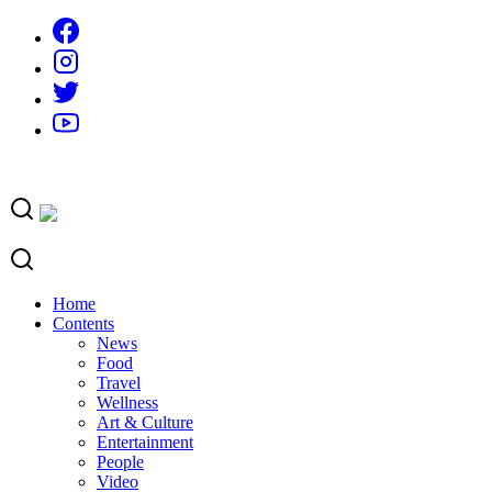
Skip
to
content
Home
Contents
News
Food
Travel
Wellness
Art & Culture
Entertainment
People
Video