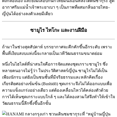
ตั้งกล้องเอง และยังมีเสื่อปิกนิกให้ยืมนั่งเอนหลังใต้ต้นซากุระ สูด
อากาศริมแม่น้ำเจ้าพระยาเบา ๆ เป็นภาพที่ผสมกลิ่นอายไทย–
ญี่ปุ่นได้อย่างลงตัวเลยมีเดียว
ซามูไร ไทโกะ และงานฝีมือ
ถ้ามาในช่วงสุดสัปดาห์ บรรยากาศจะคึกคักขึ้นอีกระดับ เพราะ
พื้นที่เงียบสงบแห่งนี้จะกลายเป็นเวทีวัฒนธรรมขนาดย่อม
หนึ่งในไฮไลต์ที่น่าสนใจคือการจัดแสดงชุดเกราะซามูไร ซึ่ง
หลายคนอาจไม่รู้ว่า ในประวัติศาสตร์ญี่ปุ่น ซามูไรไม่ได้เป็น
เพียงนักรบ แต่ยังเป็นชนชั้นที่มีจริยธรรมและหลักคิดเรื่อง
เกียรติยศอย่างเข้มข้น (Bushidō) ชุดเกราะจึงไม่ได้ออกแบบเพื่อ
ความแข็งแกร่งอย่างเดียว แต่ต้องเคลื่อนไหวได้คล่องตัวด้วย
การได้เห็นชุดเกราะแบบใกล้ ๆ และได้ลองสวมใส่จึงทำให้เข้าใจ
วัฒนธรรมนี้ลึกซึ้งขึ้นอีกขั้น