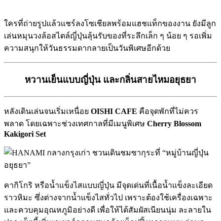
ใครที่ถ่ายรูปแล้วแชร์ลงโซเชียลพร้อมแฮชแท็กของงาน ยังมีลูก
เล่นหมุนวงล้อสไตล์ญี่ปุ่นลุ้นรับของที่ระลึกเล็ก ๆ น้อย ๆ รอเพิ่ม
ความสนุกให้วันธรรมดากลายเป็นวันพิเศษอีกด้วย
หวานเย็นแบบญี่ปุ่น และกลิ่นสายไหมอยุธยา
หลังเดินเล่นจนเริ่มเหนื่อย
OISHI CAFE
คือจุดพักที่ไม่ควร
พลาด โดยเฉพาะช่วงเทศกาลที่มีเมนูพิเศษ
Cherry Blossom
Kakigori Set
คากิโกริ หรือน้ำแข็งไสแบบญี่ปุ่น มีจุดเด่นที่เนื้อน้ำแข็งละเอียด
ราวหิมะ ซึ่งต่างจากน้ำแข็งไสทั่วไป เพราะต้องใช้เครื่องเฉพาะ
และควบคุมอุณหภูมิอย่างดี เพื่อให้ได้สัมผัสเนียนนุ่ม ละลายใน