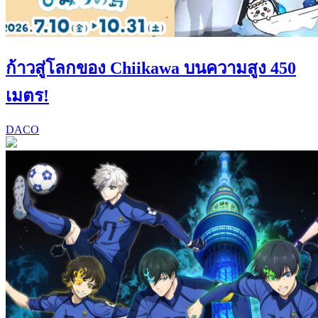
ก้าวสู่โลกของ Chiikawa บนความสูง 450
เมตร!
DACO