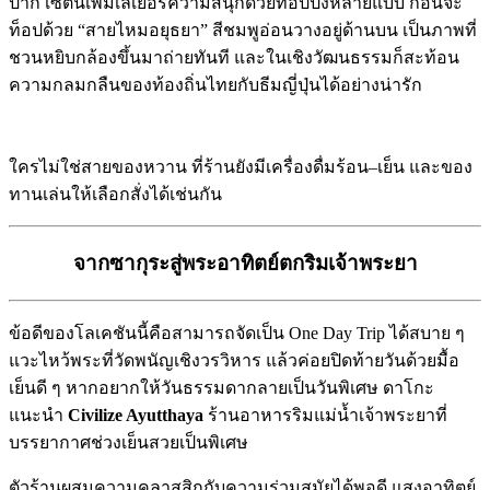
ปาก เซ็ตนี้เพิ่มเลเยอร์ความสนุกด้วยท็อปปิ้งหลายแบบ ก่อนจะ
ท็อปด้วย “สายไหมอยุธยา” สีชมพูอ่อนวางอยู่ด้านบน เป็นภาพที่
ชวนหยิบกล้องขึ้นมาถ่ายทันที และในเชิงวัฒนธรรมก็สะท้อน
ความกลมกลืนของท้องถิ่นไทยกับธีมญี่ปุ่นได้อย่างน่ารัก
ใครไม่ใช่สายของหวาน ที่ร้านยังมีเครื่องดื่มร้อน–เย็น และของ
ทานเล่นให้เลือกสั่งได้เช่นกัน
จากซากุระสู่พระอาทิตย์ตกริมเจ้าพระยา
ข้อดีของโลเคชันนี้คือสามารถจัดเป็น One Day Trip ได้สบาย ๆ
แวะไหว้พระที่วัดพนัญเชิงวรวิหาร แล้วค่อยปิดท้ายวันด้วยมื้อ
เย็นดี ๆ หากอยากให้วันธรรมดากลายเป็นวันพิเศษ ดาโกะ
แนะนำ
Civilize Ayutthaya
ร้านอาหารริมแม่น้ำเจ้าพระยาที่
บรรยากาศช่วงเย็นสวยเป็นพิเศษ
ตัวร้านผสมความคลาสสิกกับความร่วมสมัยได้พอดี แสงอาทิตย์