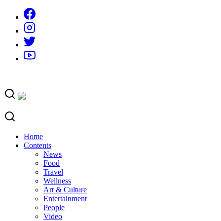
Skip
to
content
Home
Contents
News
Food
Travel
Wellness
Art & Culture
Entertainment
People
Video