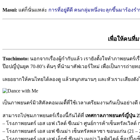
Masui:
แต่ก็นั่นแหล่ะ
การที่อยู่ดีดี คนกลุ่มหนึ่งจะลุกขึ้นมาร้
เพื่อให้คนที
Tsuchimoto:
นอกจากเรื่องผู้กำกับแล้ว เรายังตั้งใจทำภาพยนตร์เรื่อ
ป๊อปญี่ปุ่นยุค 70-80’s ต้นๆ ที่นำมาคัฟเวอร์ใหม่ เพื่อเป็นการถ
เลยอยากให้คนไทยได้ลองดู แล้วสนุกสนานๆ และหัวเราะเสียงดังไ
เป็นภาพยนตร์มิวสิคัลคอมเมดี้ที่ใช้เวลาเตรียมงานกันเป็นอย่างดี
สามารถไปชมภาพยนตร์เรื่องนี้กันได้ที่
เทศกาลภาพยนตร์ญี่ปุ่น 25
– โรงภาพยนตร์ เอส เอฟ เวิลด์ ซีเนม่า ศูนย์การค้าเซ็นทรัลเวิลด์ ก
– โรงภาพยนตร์ เอส เอฟ ซีเนม่า เซ็นทรัลพลาซา ขอนแก่น (21 – 2
– โรงภาพยนตร์ เอส เอฟ เอ็กซ์ ซีเนม่า เมญ่า ไลฟ์สไตล์ ช็อปปิ้งเซ็น