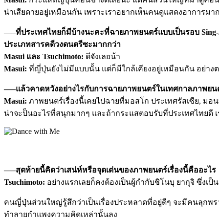
น่าเสียดายอยู่เหมือนกัน เพราะเราอยากเห็นคนดูแสดงอาการมาก
—–ที่ประเทศไทยก็มีบ้างนะคะที่ฉายภาพยนตร์แบบเป็นรอบ Sing-A
ประเภทสารคดีวงดนตรีซะมากกว่า
Masui และ Tsuchimoto:
ดีจังเลยน้า
Masui:
ที่ญี่ปุ่นยังไม่มีแบบนั้น แต่ก็มีใกล้เคียงอยู่เหมือนกัน 
—–แล้วคาดหวังอย่างไรกับการฉายภาพยนตร์ในเทศกาลภาพยนตร์ญี่
Masui:
ภาพยนตร์เรื่องนี้เคยไปฉายที่มอสโก ประเทศรัสเซีย, มอน
น่าจะป็นอะไรที่สนุกมากๆ และถ้ากระแสตอบรับที่ประเทศไทยดี
—–สุดท้ายนี้คิดว่าเสน่ห์หรือจุดเด่นของภาพยนตร์เรื่องนี้คืออะไร
Tsuchimoto:
อย่างแรกเลยก็คงต้องเป็นผู้กำกับชิโนบุ ยากุจิ ซึ่ง
คนญี่ปุ่นส่วนใหญ่รู้สึกว่าเป็นเรื่องประหลาดที่อยู่ดีๆ จะมีคนลุก
ทำลายกำแพงความคิดเหล่านั้นลง