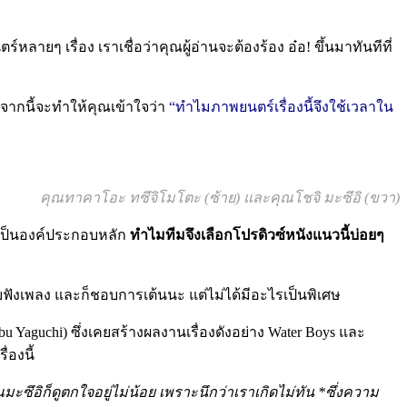
ายๆ เรื่อง เราเชื่อว่าคุณผู้อ่านจะต้องร้อง อ๋อ! ขึ้นมาทันทีที่
อจากนี้จะทำให้คุณเข้าใจว่า
“ทำไมภาพยนตร์เรื่องนี้จึงใช้เวลาใน
คุณทาคาโอะ ทซึจิโมโตะ (ซ้าย) และคุณโชจิ มะซึอิ (ขวา)
รีเป็นองค์ประกอบหลัก
ทำไมทีมจึงเลือกโปรดิวซ์หนังแนวนี้บ่อยๆ
บฟังเพลง และก็ชอบการเต้นนะ แต่ไม่ได้มีอะไรเป็นพิเศษ
bu Yaguchi) ซึ่งเคยสร้างผลงานเรื่องดังอย่าง Water Boys และ
่องนี้
ณมะซึอิก็ดูตกใจอยู่ไม่น้อย เพราะนึกว่าเราเกิดไม่ทัน *ซึ่งความ