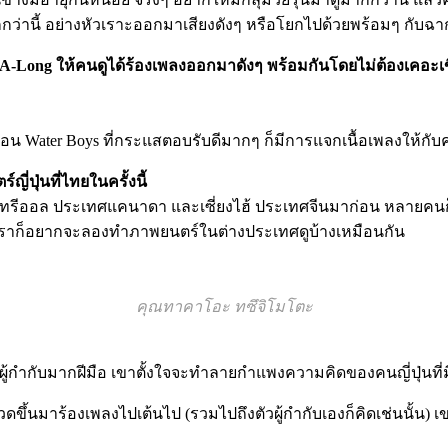
กว่านี้ อย่างหัวเราะออกมาเสียงดังๆ หรือโยกไปด้วยพร้อมๆ กับ
-Long ให้คนดูได้ร้องเพลงออกมาดังๆ พร้อมกันโดยไม่ต้องเคอะเขิ
อย่างตอน Water Boys ที่กระแสตอบรับดีมากๆ ก็มีการแจกเนื้อเพลงให้ก
ปุ่นที่ไทยในครั้งนี้
ทรีออล ประเทศแคนาดา และเซี่ยงไฮ้ ประเทศจีนมาก่อน หลายคนก็หั
 เราก็อยากจะลองทำภาพยนตร์ในต่างประเทศดูบ้างเหมือนกัน
คุณทาคาโอะ ทซึจิโมโตะ
เป็นผู้กำกับมากฝีมือ เขาตั้งใจจะทำลายกำแพงความคิดของคนญี่ปุ่นที
พรวดขึ้นมาร้องเพลงไปเต้นไป (รวมไปถึงตัวผู้กำกับเองก็คิดเช่นนั้น) 