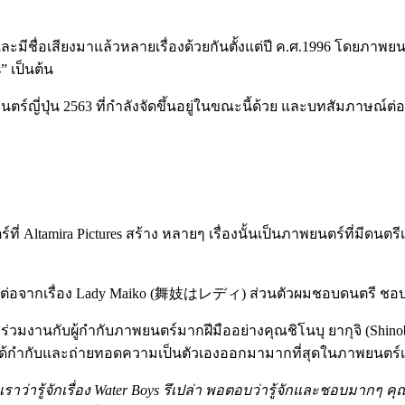
ื่อเสียงมาแล้วหลายเรื่องด้วยกันตั้งแต่ปี ค.ศ.1996 โดยภาพยนตร์หล
” เป็นต้น
ร์ญี่ปุ่น 2563 ที่กำลังจัดขึ้นอยู่ในขณะนี้ด้วย และบทสัมภาษณ์ต่
 Altamira Pictures สร้าง หลายๆ เรื่องนั้นเป็นภาพยนตร์ที่มีดนต
งที่ 2 ต่อจากเรื่อง Lady Maiko (舞妓はレディ) ส่วนตัวผมชอบดนตรี ชอ
าสร่วมงานกับผู้กำกับภาพยนตร์มากฝีมืออย่างคุณชิโนบุ ยากุจิ (Shino
ได้กำกับและถ่ายทอดความเป็นตัวเองออกมามากที่สุดในภาพยนตร์เรื
เราว่ารู้จักเรื่อง Water Boys รึเปล่า พอตอบว่ารู้จักและชอบมากๆ คุ