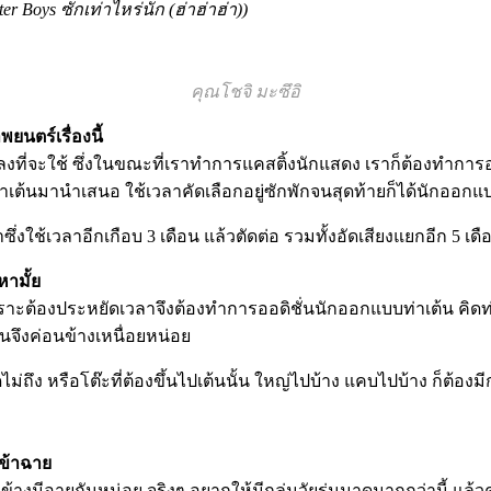
 Boys ซักเท่าไหร่นัก (ฮ่าฮ่าฮ่า))
คุณโชจิ มะซึอิ
ยนตร์เรื่องนี้
เพลงที่จะใช้ ซึ่งในขณะที่เราทำการแคสติ้งนักแสดง เราก็ต้องทำกา
่าเต้นมานำเสนอ ใช้เวลาคัดเลือกอยู่ซักพักจนสุดท้ายก็ได้นักออ
ึ่งใช้เวลาอีกเกือบ 3 เดือน แล้วตัดต่อ รวมทั้งอัดเสียงแยกอีก 5 เดือ
หามั้ย
าะต้องประหยัดเวลาจึงต้องทำการออดิชั่นนักออกแบบท่าเต้น คิดท่า
นจึงค่อนข้างเหนื่อยหน่อย
าดไม่ถึง หรือโต๊ะที่ต้องขึ้นไปเต้นนั้น ใหญ่ไปบ้าง แคบไปบ้าง ก็ต้อ
เข้าฉาย
้างมีอายุกันหน่อย จริงๆ อยากให้มีกลุ่มวัยรุ่นมาดูมากกว่านี้ แล้วค