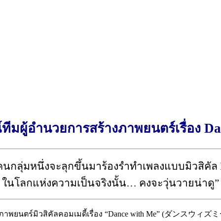
ีมผู้อำนวยการสร้างภาพยนตร์เรื่อง D
ดี คนกลุ่มหนึ่งจะลุกขึ้นมาร้องรำทำเพลงแบบมิวสิคัล
ในโลกแห่งความเป็นจริงนั้น… คงจะวุ่นวายน่าดู”
ภาพยนตร์มิวสิคัลคอมเมดี้เรื่อง “Dance with Me” (ダンスウィズミー) จ