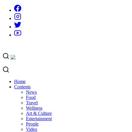
Skip
to
content
Home
Contents
News
Food
Travel
Wellness
Art & Culture
Entertainment
People
Video