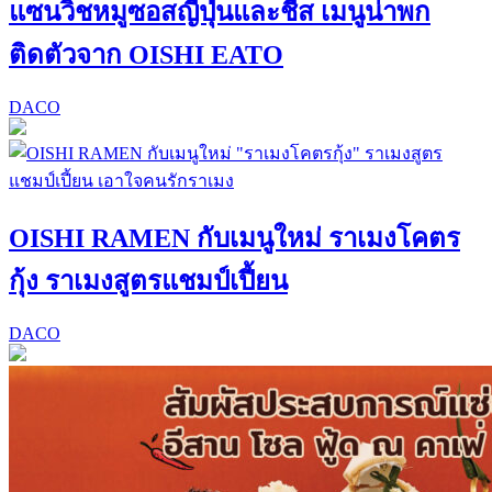
แซนวิชหมูซอสญี่ปุ่นและชีส เมนูน่าพก
ติดตัวจาก OISHI EATO
DACO
OISHI RAMEN กับเมนูใหม่ ราเมงโคตร
กุ้ง ราเมงสูตรแชมป์เปี้ยน
DACO