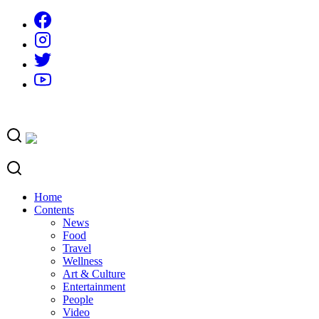
Skip
to
content
Home
Contents
News
Food
Travel
Wellness
Art & Culture
Entertainment
People
Video