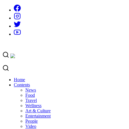
Skip
to
content
Home
Contents
News
Food
Travel
Wellness
Art & Culture
Entertainment
People
Video