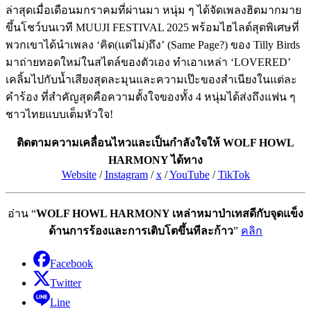
ล่าสุดเมื่อเดือนมกราคมที่ผ่านมา หนุ่ม ๆ ได้จัดเพลงฮิตมากมาย
ขึ้นโชว์บนเวที MUUJI FESTIVAL 2025 พร้อมไฮไลต์สุดพิเศษที่
พวกเขาได้นำเพลง ‘คิด(แต่ไม่)ถึง’ (Same Page?) ของ Tilly Birds
มาถ่ายทอดใหม่ในสไตล์ของตัวเอง ทำเอาเหล่า ‘LOVERED’
เคลิ้มไปกับน้ำเสียงสุดละมุนและความเป๊ะของสำเนียงในแต่ละ
คำร้อง ที่สำคัญสุดคือความตั้งใจของทั้ง 4 หนุ่มได้ส่งถึงแฟน ๆ
ชาวไทยแบบเต็มหัวใจ!
ติดตามความเคลื่อนไหวและเป็นกำลังใจให้ WOLF HOWL
HARMONY ได้ทาง
Website
/
Instagram
/
x
/
YouTube
/
TikTok
อ่าน “
WOLF HOWL HARMONY เหล่าหมาป่าเทสดีกับจุดแข็ง
ด้านการร้องและการเติบโตขึ้นทีละก้าว
”
คลิก
Facebook
Twitter
Line