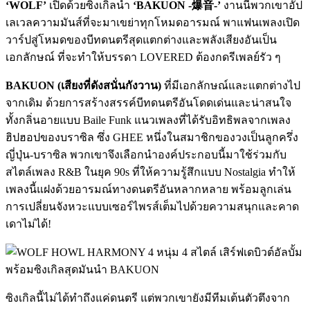
‘WOLF’
เปิดด้วยซิงเกิลนำ
‘BAKUON -爆音-’
งานนี้พวกเขาอัป
เลเวลความมันส์ที่จะมาเขย่าทุกโหมดอารมณ์ พาแฟนเพลงเปิด
วาร์ปสู่โหมดของบีทดนตรีสุดแตกต่างและพลังเสียงอันเป็น
เอกลักษณ์ ที่จะทำให้บรรดา LOVERED ต้องกดรีเพลย์รัว ๆ
BAKUON (เสียงที่ดังสนั่นกังวาน)
ที่มีเอกลักษณ์และแตกต่างไป
จากเดิม ด้วยการสร้างสรรค์บีทดนตรีอันโดดเด่นและน่าสนใจ
ทั้งกลิ่นอายแบบ Baile Funk แนวเพลงที่ได้รับอิทธิพลจากเพลง
ฮิปฮอปของบราซิล ซึ่ง GHEE หนึ่งในสมาชิกของวงเป็นลูกครึ่ง
ญี่ปุ่น-บราซิล พวกเขาจึงเลือกนำองค์ประกอบนี้มาใช้ร่วมกับ
สไตล์เพลง R&B ในยุค 90s ที่ให้ความรู้สึกแบบ Nostalgia ทำให้
เพลงนี้แฝงด้วยอารมณ์ทางดนตรีอันหลากหลาย พร้อมลูกเล่น
การเปลี่ยนจังหวะแบบเซอร์ไพรส์เต็มไปด้วยความสนุกและคาด
เดาไม่ได้!
ซิงเกิลนี้ไม่ได้ทำถึงแค่ดนตรี แต่พวกเขายังมีทีมเต้นตัวตึงจาก