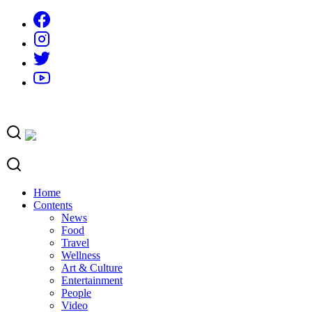
Skip
to
content
Home
Contents
News
Food
Travel
Wellness
Art & Culture
Entertainment
People
Video