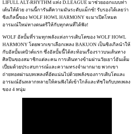
LIFULL ALT-RHYTHM แห่ง D.LEAGUE มาช่วยออกแบบท่า
เต้นให้ด้วย งานนี้การันตีความมันระดับแม็กซ์! รับรองได้เลยว่า
ซิงเกิลนี้ของ WOLF HOWL HARMONY จะมาเปิดโหมด
อารมณ์ใหม่ทางดนตรีให้กับทุกคนที่ได้ฟัง!
WOLF อัลบั้มที่รวมทุกพลังแห่งการเติบโตของ WOLF HOWL
HARMONY โดยพวกเขาเลือกเพลง BAKUON เป็นซิงเกิลนำให้
กับอัลบั้มเดบิวต์แรก ซึ่งอัลบั้มนี้ได้สะท้อนเรื่องราวบนเส้นทาง
ศิลปินของสมาชิกแต่ละคน การเดินทางข้ามผ่านวัยเยาว์อันเต็ม
เปี่ยมด้วยประสบการณ์และความทรงจำมากมาย พวกเขา
ถ่ายทอดผ่านบทเพลงที่อัดแน่นไปด้วยพลังของการเติบโตและ
อารมณ์อันหลากหลายให้คนฟังได้เข้าใกล้และทัชใจกับบทเพลง
ของ 4 หนุ่ม