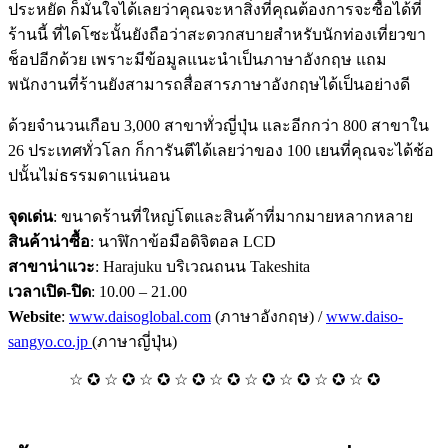
ประหยัด ก็มั่นใจได้เลยว่าคุณจะหาสิ่งที่คุณต้องการจะซื้อได้ที่
ร้านนี้ ที่ไดโซะนั้นยังถือว่าสะดวกสบายสำหรับนักท่องเที่ยวขา
ช็อปอีกด้วย เพราะมีข้อมูลแนะนำเป็นภาษาอังกฤษ แถม
พนักงานที่ร้านยังสามารถสื่อสารภาษาอังกฤษได้เป็นอย่างดี
ด้วยจำนวนเกือบ 3,000 สาขาทั่วญี่ปุ่น และอีกกว่า 800 สาขาใน
26 ประเทศทั่วโลก ก็การันตีได้เลยว่าของ 100 เยนที่คุณจะได้ช้อ
ปนั้นไม่ธรรมดาแน่นอน
จุดเด่น
: ขนาดร้านที่ใหญ่โตและสินค้าที่มากมายหลากหลาย
สินค้าน่าซื้อ
: นาฬิกาข้อมือดิจิตอล LCD
สาขาน่าแวะ
: Harajuku บริเวณถนน Takeshita
เวลาเปิด-ปิด
: 10.00 – 21.00
Website
:
www.daisoglobal.com
(ภาษาอังกฤษ) /
www.daiso-
sangyo.co.jp
(ภาษาญี่ปุ่น)
☆ ✪ ☆ ✪ ☆ ✪ ☆ ✪ ☆ ✪ ☆ ✪ ☆ ✪ ☆ ✪ ☆ ✪