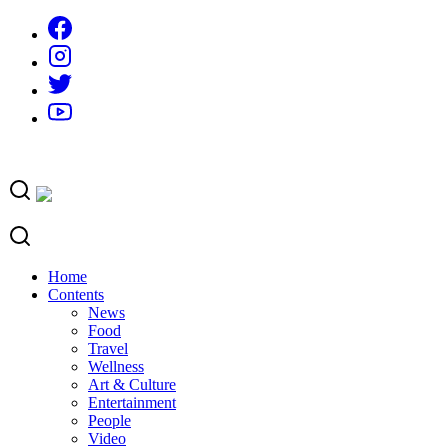
Skip
to
content
Home
Contents
News
Food
Travel
Wellness
Art & Culture
Entertainment
People
Video