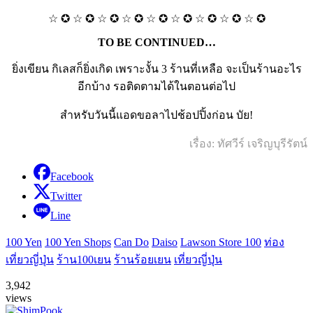
☆ ✪ ☆ ✪ ☆ ✪ ☆ ✪ ☆ ✪ ☆ ✪ ☆ ✪ ☆ ✪ ☆ ✪
TO BE CONTINUED…
ยิ่งเขียน กิเลสก็ยิ่งเกิด เพราะงั้น 3 ร้านที่เหลือ จะเป็นร้านอะไร
อีกบ้าง รอติดตามได้ในตอนต่อไป
สำหรับวันนี้แอดขอลาไปช้อปปิ้งก่อน บัย!
เรื่อง: ทัศวีร์ เจริญบุรีรัตน์
Facebook
Twitter
Line
100 Yen
100 Yen Shops
Can Do
Daiso
Lawson Store 100
ท่อง
เที่ยวญี่ปุ่น
ร้าน100เยน
ร้านร้อยเยน
เที่ยวญี่ปุ่น
3,942
views