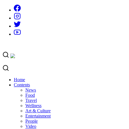
Skip
to
content
Home
Contents
News
Food
Travel
Wellness
Art & Culture
Entertainment
People
Video