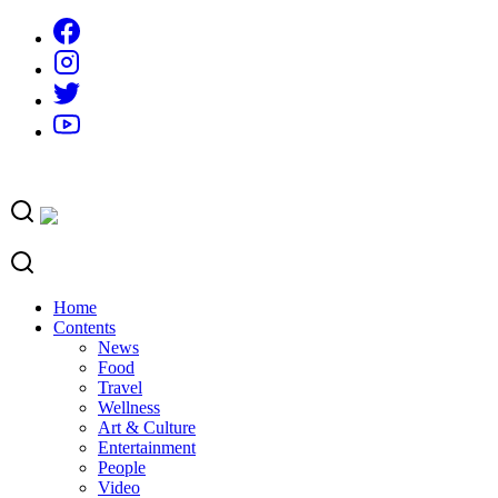
Skip
to
content
Home
Contents
News
Food
Travel
Wellness
Art & Culture
Entertainment
People
Video