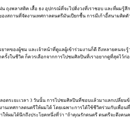
กันฝน ถุงพลาสติค เสื้อ ธง อุปกรณ์ที่จะไปติ่งวงที่เราชอบ และที่ผมร
องสถานที่จัดงานเทศกาลดนตรีมันเปียกชื้น การมีเก้าอี้สนามติดต
ยาทของผู้ชม และเจ้าหน้าที่ดูแลผู้เข้าร่วมงานก็ดี ถึงหลายคนจ
กครั้งในชีวิต ก็ควรเลือกจากการไปชมศิลปินที่เราอยากดูที่สุดไว้ก่
ตลอดระยะเวลา 3 วันนั้น การไปชมศิลปินที่ชอบแล้วมาแลกเปลี่ยนข้
ี่งานเทศกาลดนตรีให้ผมได้ โดยเฉพาะการได้ใช้ชีวิตร่วมกับเพื่อนที
ให้ผมได้นึกถึงประโยคหนึ่งที่ว่า “ถ้าคุณรักดนตรี ดนตรีจะดึงคนคล