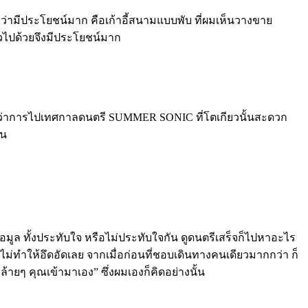
ู้สึกว่ามีประโยชน์มาก คือเก้าอี้สนามแบบพับ ที่ผมเห็นวางขาย
ัวไปด้วยจึงมีประโยชน์มาก
ะรู้ว่าการไปเทศกาลดนตรี SUMMER SONIC ที่โตเกียวนั้นสะดวก
อน
อมูล ทั้งประทับใจ หรือไม่ประทับใจกัน ดูดนตรีเสร็จก็ไปหาอะไร
่ไม่ทำให้อึดอัดเลย จากเมื่อก่อนที่ชอบเดินทางคนเดียวมากกว่า ก็
้ายๆ คุณเข้ามาเอง” ซึ่งผมเองก็คิดอย่างนั้น