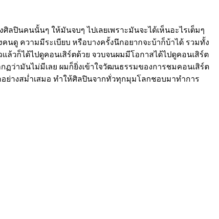
องศิลปินคนนั้นๆ ให้มันจบๆ ไปเลยเพราะมันจะได้เห็นอะไรเต็มๆ
คนดู ความมีระเบียบ หรือบางครั้งนึกอยากจะบ้าก็บ้าได้ รวมทั้ง
่ยวแล้วก็ได้ไปดูคอนเสิร์ตด้วย จวบจนผมมีโอกาสได้ไปดูคอนเสิร์ต
ปรากฏว่ามันไม่มีเลย ผมก็ยิ่งเข้าใจวัฒนธรรมของการชมคอนเสิร์ต
ขารักอย่างสม่ำเสมอ ทำให้ศิลปินจากทั่วทุกมุมโลกชอบมาทำการ