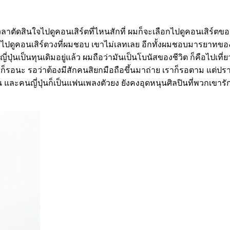
าตัดสินใจไปดูคอนเสิร์ตที่ไหนสักที่ ผมก็จะเลือกไปดูคอนเสิร์ตข
การไปดูคอนเสิร์ตวงที่ผมชอบ เขาไม่เลทเลย อีกทั้งผมชอบมารยาทของ
ุ่นเป็นทุนเดิมอยู่แล้ว ผมถือว่ามันเป็นโบนัสของชีวิต ก็คือไปเที
 ผมก็รอนะ รอว่าต้องมีสักคนสิยกมือถือขึ้นมาถ่าย เราก็รอตาม แต่
ปกัน และคนญี่ปุ่นก็เป็นแฟนเพลงตัวยง ยังคงอุดหนุนศิลปินที่พวกเ