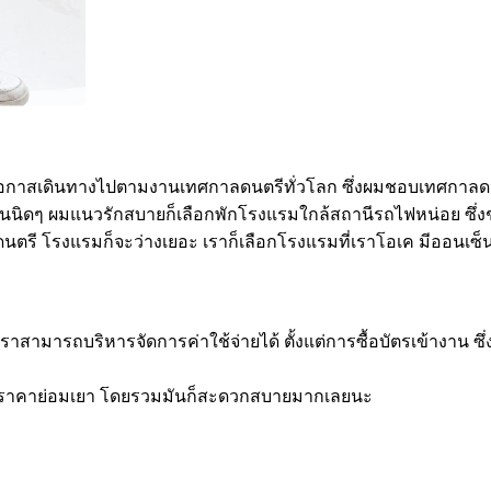
กาสเดินทางไปตามงานเทศกาลดนตรีทั่วโลก ซึ่งผมชอบเทศกาลดนต
นิดๆ ผมแนวรักสบายก็เลือกพักโรงแรมใกล้สถานีรถไฟหน่อย ซึ่งช่ว
นตรี โรงแรมก็จะว่างเยอะ เราก็เลือกโรงแรมที่เราโอเค มีออนเซ็
รถบริหารจัดการค่าใช้จ่ายได้ ตั้งแต่การซื้อบัตรเข้างาน ซึ่งก็
หารก็ราคาย่อมเยา โดยรวมมันก็สะดวกสบายมากเลยนะ