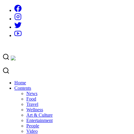
Skip
to
content
Home
Contents
News
Food
Travel
Wellness
Art & Culture
Entertainment
People
Video