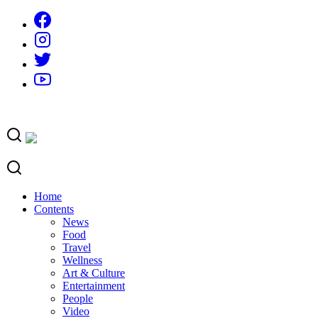
Skip
to
content
Home
Contents
News
Food
Travel
Wellness
Art & Culture
Entertainment
People
Video