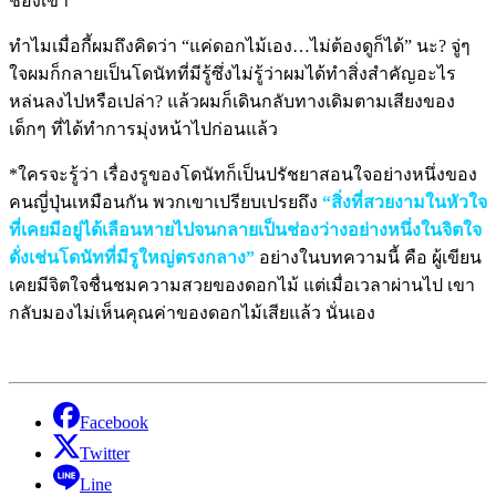
ช่องเขา
ทำไมเมื่อกี้ผมถึงคิดว่า “แค่ดอกไม้เอง…ไม่ต้องดูก็ได้” นะ? จู่ๆ
ใจผมก็กลายเป็นโดนัทที่มีรู้ซึ่งไม่รู้ว่าผมได้ทำสิ่งสำคัญอะไร
หล่นลงไปหรือเปล่า? แล้วผมก็เดินกลับทางเดิมตามเสียงของ
เด็กๆ ที่ได้ทำการมุ่งหน้าไปก่อนแล้ว
*ใครจะรู้ว่า เรื่องรูของโดนัทก็เป็นปรัชยาสอนใจอย่างหนึ่งของ
คนญี่ปุ่นเหมือนกัน พวกเขาเปรียบเปรยถึง
“สิ่งที่สวยงามในหัวใจ
ที่เคยมีอยู่ได้เลือนหายไปจนกลายเป็นช่องว่างอย่างหนึ่งในจิตใจ
ดั่งเช่นโดนัทที่มีรูใหญ่ตรงกลาง”
อย่างในบทความนี้ คือ ผู้เขียน
เคยมีจิตใจชื่นชมความสวยของดอกไม้ แต่เมื่อเวลาผ่านไป เขา
กลับมองไม่เห็นคุณค่าของดอกไม้เสียแล้ว นั่นเอง
Facebook
Twitter
Line