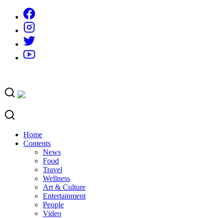
Skip
to
content
Home
Contents
News
Food
Travel
Wellness
Art & Culture
Entertainment
People
Video