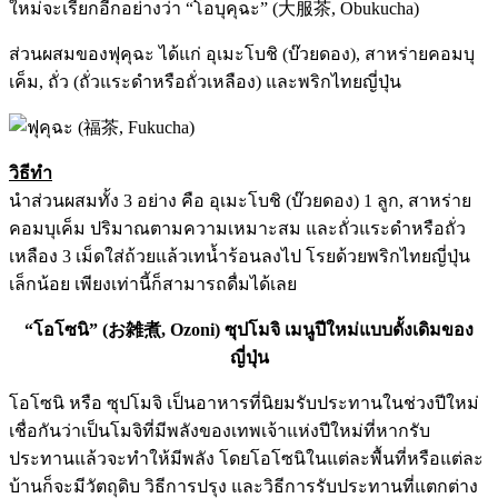
ใหม่จะเรียกอีกอย่างว่า “โอบุคุฉะ” (大服茶, Obukucha)
ส่วนผสมของฟุคุฉะ ได้แก่ อุเมะโบชิ (บ๊วยดอง), สาหร่ายคอมบุ
เค็ม, ถั่ว (ถั่วแระดำหรือถั่วเหลือง) และพริกไทยญี่ปุ่น
วิธีทำ
นำส่วนผสมทั้ง 3 อย่าง คือ อุเมะโบชิ (บ๊วยดอง) 1 ลูก, สาหร่าย
คอมบุเค็ม ปริมาณตามความเหมาะสม และถั่วแระดำหรือถั่ว
เหลือง 3 เม็ดใส่ถ้วยแล้วเทน้ำร้อนลงไป โรยด้วยพริกไทยญี่ปุ่น
เล็กน้อย เพียงเท่านี้ก็สามารถดื่มได้เลย
“โอโซนิ” (お雑煮, Ozoni) ซุปโมจิ เมนูปีใหม่แบบดั้งเดิมของ
ญี่ปุ่น
โอโซนิ หรือ ซุปโมจิ เป็นอาหารที่นิยมรับประทานในช่วงปีใหม่
เชื่อกันว่าเป็นโมจิที่มีพลังของเทพเจ้าแห่งปีใหม่ที่หากรับ
ประทานแล้วจะทำให้มีพลัง โดยโอโซนิในแต่ละพื้นที่หรือแต่ละ
บ้านก็จะมีวัตถุดิบ วิธีการปรุง และวิธีการรับประทานที่แตกต่าง