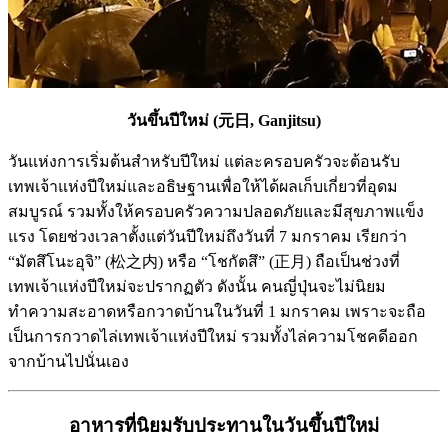
วันขึ้นปีใหม่ (元日, Ganjitsu)
วันแห่งการเริ่มต้นสำหรับปีใหม่ แต่ละครอบครัวจะต้อนรับ
เทพเจ้าแห่งปีใหม่และอธิษฐานเพื่อให้ได้ผลเก็บเกี่ยวที่อุดม
สมบูรณ์ รวมทั้งให้ครอบครัวความปลอดภัยและมีสุขภาพแข็ง
แรง โดยช่วงเวลาตั้งแต่วันปีใหม่ถึงวันที่ 7 มกราคม เรียกว่า
“มัตสึโนะอุจิ” (松之内) หรือ “โชกัตสึ” (正月) ถือเป็นช่วงที่
เทพเจ้าแห่งปีใหม่จะปรากฏตัว ดังนั้น คนญี่ปุ่นจะไม่นิยม
ทำความสะอาดหรือกวาดบ้านในวันที่ 1 มกราคม เพราะจะถือ
เป็นการกวาดไล่เทพเจ้าแห่งปีใหม่ รวมทั้งไล่ความโชคดีออก
จากบ้านไปนั่นเอง
อาหารที่นิยมรับประทานในวันขึ้นปีใหม่