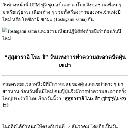
วันข้างหน้านี้ UFM ฟูจิ ซูเปอร์ และ ดาโกะ จึงขอชวนเพื่อน ๆ
มาเรียนรู้ธรรมเนียมต่าง ๆ รวมทั้งเรื่องราวของเทพเจ้าแห่งปี
ใหม่ หรือ โทชิกามิ ซามะ (Toshigami-sama) กัน
“สุสุฮาราอิ โนะ ฮิ” วันแห่งการทำความสะอาดปัดฝุ่น
เขม่า
ตลอดระยะเวลาหนึ่งปีที่มีการสะสมของฝุ่นและเขม่าต่าง ๆ มา
ยาวนาน ก่อนวันขึ้นปีใหม่ คนญี่ปุ่นจึงมีการทำความสะอาดครั้ง
ใหญ่ประจำปี โดยเรียกวันนี้ว่า
“สุสุฮาราอิ โนะ ฮิ” (すす払いの
日)
ในอดีตได้กำหนดให้ตรงกับวันที่ 13 ธันวาคม โดยถือเป็นวัน