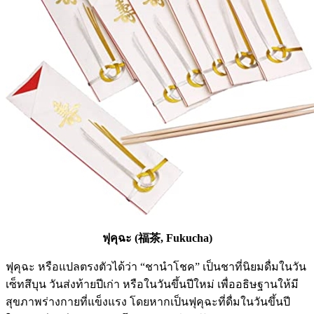
ฟุคุฉะ (福茶, Fukucha)
ฟุคุฉะ หรือแปลตรงตัวได้ว่า “ชานำโชค” เป็นชาที่นิยมดื่มในวัน
เซ็ทสึบุน วันส่งท้ายปีเก่า หรือในวันขึ้นปีใหม่ เพื่ออธิษฐานให้มี
สุขภาพร่างกายที่แข็งแรง โดยหากเป็นฟุคุฉะที่ดื่มในวันขึ้นปี