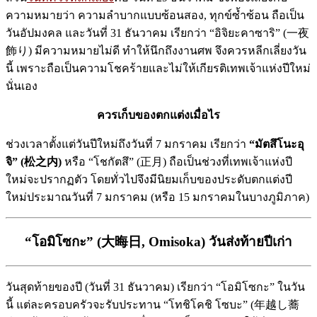
ความหมายว่า ความลำบากแบบซ้อนสอง, ทุกข์ซ้ำซ้อน ถือเป็น
วันอัปมงคล และวันที่ 31 ธันวาคม เรียกว่า “อิจิยะคาซาริ” (一夜
飾り) มีความหมายไม่ดี ทำให้นึกถึงงานศพ จึงควรหลีกเลี่ยงวัน
นี้ เพราะถือเป็นความโชคร้ายและไม่ให้เกียรติเทพเจ้าแห่งปีใหม่
นั่นเอง
ควรเก็บของตกแต่งเมื่อไร
ช่วงเวลาตั้งแต่วันปีใหม่ถึงวันที่ 7 มกราคม เรียกว่า
“มัตสึโนะอุ
จิ” (松之内)
หรือ “โชกัตสึ” (正月) ถือเป็นช่วงที่เทพเจ้าแห่งปี
ใหม่จะปรากฏตัว โดยทั่วไปจึงมีนิยมเก็บของประดับตกแต่งปี
ใหม่ประมาณวันที่ 7 มกราคม (หรือ 15 มกราคมในบางภูมิภาค)
“โอมิโซกะ” (大晦日, Omisoka) วันส่งท้ายปีเก่า
วันสุดท้ายของปี (วันที่ 31 ธันวาคม) เรียกว่า “โอมิโซกะ” ในวัน
นี้ แต่ละครอบครัวจะรับประทาน “โทชิโคชิ โซบะ” (年越し蕎