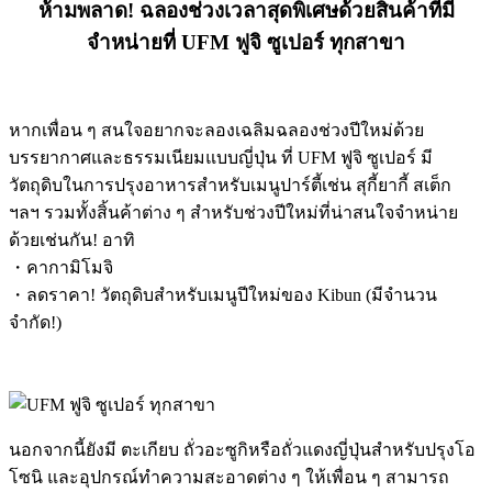
ห้ามพลาด! ฉลองช่วงเวลาสุดพิเศษด้วยสินค้าที่มี
จำหน่ายที่ UFM ฟูจิ ซูเปอร์ ทุกสาขา
หากเพื่อน ๆ สนใจอยากจะลองเฉลิมฉลองช่วงปีใหม่ด้วย
บรรยากาศและธรรมเนียมแบบญี่ปุ่น ที่ UFM ฟูจิ ซูเปอร์ มี
วัตถุดิบในการปรุงอาหารสำหรับเมนูปาร์ตี้เช่น สุกี้ยากี้ สเต็ก
ฯลฯ รวมทั้งสิ้นค้าต่าง ๆ สำหรับช่วงปีใหม่ที่น่าสนใจจำหน่าย
ด้วยเช่นกัน! อาทิ
・คากามิโมจิ
・ลดราคา! วัตถุดิบสำหรับเมนูปีใหม่ของ Kibun (มีจำนวน
จำกัด!)
นอกจากนี้ยังมี ตะเกียบ ถั่วอะซูกิหรือถั่วแดงญี่ปุ่นสำหรับปรุงโอ
โซนิ และอุปกรณ์ทำความสะอาดต่าง ๆ ให้เพื่อน ๆ สามารถ