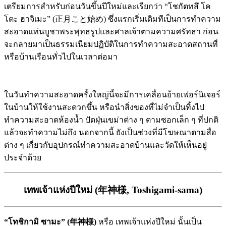
เตรียมการสำหรับก่อนวันขึ้นปีใหม่และเรียกว่า “โชกัตทสึ โค
โตะ ฮาจิเมะ” (正月こと始め) ซึ่งแรกเริ่มเดิมทีเป็นการทำความ
สะอาดแท่นบูชาพระพุทธรูปและศาลเจ้าตามความศรัทธา ก่อน
จะกลายมาเป็นธรรมเนียมปฏิบัติในการทำความสะอาดสถานที่
หรือบ้านเรือนทั่วไปในเวลาต่อมา
ในวันทำความสะอาดครั้งใหญ่นี้จะมีการเคลื่อนย้ายเฟอร์นิเจอร์
ในบ้านให้ใช้งานสะดวกขึ้น หรือนำสิ่งของที่ไม่จำเป็นทิ้งไป
ทำความสะอาดห้องน้ำ ปัดฝุ่นเขม่าต่าง ๆ ตามซอกเล็ก ๆ ที่ปกติ
แล้วจะทำความไม่ถึง นอกจากนี้ ยังเป็นช่วงที่มีโฆษณาตามสื่อ
ต่าง ๆ เกี่ยวกับอุปกรณ์ทำความสะอาดบ้านและวัดให้เห็นอยู่
ประจำด้วย
เทพเจ้าแห่งปีใหม่ (年神様, Toshigami-sama)
“โทชิกามิ ซามะ” (年神様)
หรือ เทพเจ้าแห่งปีใหม่ นั้นเป็น