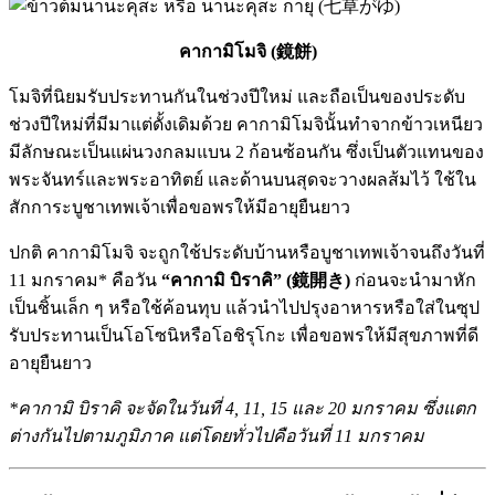
คากามิโมจิ (鏡餅)
โมจิที่นิยมรับประทานกันในช่วงปีใหม่ และถือเป็นของประดับ
ช่วงปีใหม่ที่มีมาแต่ดั้งเดิมด้วย คากามิโมจินั้นทำจากข้าวเหนียว
มีลักษณะเป็นแผ่นวงกลมแบน 2 ก้อนซ้อนกัน ซึ่งเป็นตัวแทนของ
พระจันทร์และพระอาทิตย์ และด้านบนสุดจะวางผลส้มไว้ ใช้ใน
สักการะบูชาเทพเจ้าเพื่อขอพรให้มีอายุยืนยาว
ปกติ คากามิโมจิ จะถูกใช้ประดับบ้านหรือบูชาเทพเจ้าจนถึงวันที่
11 มกราคม* คือวัน
“คากามิ บิราคิ” (鏡開き)
ก่อนจะนำมาหัก
เป็นชิ้นเล็ก ๆ หรือใช้ค้อนทุบ แล้วนำไปปรุงอาหารหรือใส่ในซุป
รับประทานเป็นโอโซนิหรือโอชิรุโกะ เพื่อขอพรให้มีสุขภาพที่ดี
อายุยืนยาว
*คากามิ บิราคิ จะจัดในวันที่ 4, 11, 15 และ 20 มกราคม ซึ่งแตก
ต่างกันไปตามภูมิภาค แต่โดยทั่วไปคือวันที่ 11 มกราคม