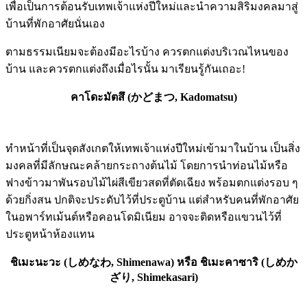
เพื่อเป็นการต้อนรับเทพเจ้าแห่งปีใหม่และนำความสิริมงคลมาสู่
บ้านที่พักอาศัยนั่นเอง
ตามธรรมเนียมจะต้องมีอะไรบ้าง ควรตกแต่งบริเวณไหนของ
บ้าน และควรตกแต่งถึงเมื่อไรนั้น มาเรียนรู้กันเถอะ!
คาโดะมัตสึ (かどまつ, Kadomatsu)
ทำหน้าที่เป็นจุดสังเกตให้เทพเจ้าแห่งปีใหม่เข้ามาในบ้าน เป็นสิ่ง
มงคลที่มีลักษณะคล้ายกระถางต้นไม้ โดยการนำท่อนไม้หรือ
ฟางข้าวมาพันรอบไม้ไผ่สีเขียวสดที่ตัดเฉียง พร้อมตกแต่งรอบ ๆ
ด้วยกิ่งสน ปกติจะประดับไว้ที่ประตูบ้าน แต่สำหรับคนที่พักอาศัย
ในอพาร์ทเม้นต์หรือคอนโดมิเนียม อาจจะติดหรือแขวนไว้ที่
ประตูหน้าห้องแทน
ชิเมะนะวะ (しめなわ, Shimenawa) หรือ ชิเมะคาซาริ (しめか
ざり, Shimekasari)