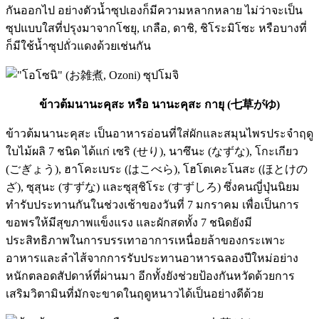
กันออกไป อย่างตัวน้ำซุปเองก็มีความหลากหลาย ไม่ว่าจะเป็น
ซุปแบบใสที่ปรุงมาจากโชยุ, เกลือ, ดาชิ, ชิโระมิโซะ หรือบางที่
ก็มีใช้น้ำซุปถั่วแดงด้วยเช่นกัน
ข้าวต้มนานะคุสะ หรือ นานะคุสะ กายุ (七草がゆ)
ข้าวต้มนานะคุสะ เป็นอาหารอ่อนที่ใส่ผักและสมุนไพรประจำฤดู
ใบไม้ผลิ 7 ชนิด ได้แก่ เซริ (せり), นาซึนะ (なずな), โกะเกียว
(ごぎょう), ฮาโคะเบระ (はこべら), โฮโตเคะโนสะ (ほとけの
ざ), ซุสุนะ (すずな) และซุสุชิโระ (すずしろ) ซึ่งคนญี่ปุ่นนิยม
ทำรับประทานกันในช่วงเช้าของวันที่ 7 มกราคม เพื่อเป็นการ
ขอพรให้มีสุขภาพแข็งแรง และผักสดทั้ง 7 ชนิดยังมี
ประสิทธิภาพในการบรรเทาอาการเหนื่อยล้าของกระเพาะ
อาหารและลำไส้จากการรับประทานอาหารฉลองปีใหม่อย่าง
หนักตลอดสัปดาห์ที่ผ่านมา อีกทั้งยังช่วยป้องกันหวัดด้วยการ
เสริมวิตามินที่มักจะขาดในฤดูหนาวได้เป็นอย่างดีด้วย