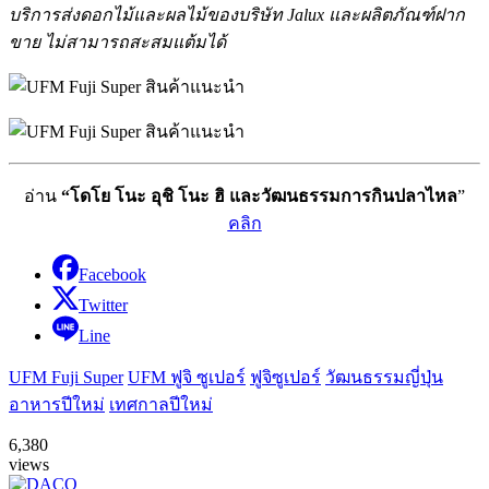
บริการส่งดอกไม้และผลไม้ของบริษัท Jalux และผลิตภัณฑ์ฝาก
ขาย ไม่สามารถสะสมแต้มได้
อ่าน
“โดโย โนะ อุชิ โนะ ฮิ และวัฒนธรรมการกินปลาไหล
”
คลิก
Facebook
Twitter
Line
UFM Fuji Super
UFM ฟูจิ ซูเปอร์
ฟูจิซูเปอร์
วัฒนธรรมญี่ปุ่น
อาหารปีใหม่
เทศกาลปีใหม่
6,380
views