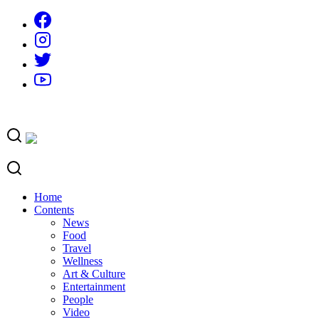
Skip
to
content
Home
Contents
News
Food
Travel
Wellness
Art & Culture
Entertainment
People
Video