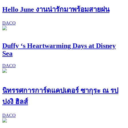
Hello June งานน่ารักมาพร้อมสายฝน
DACO
Duffy ‘s Heartwarming Days at Disney
Sea
DACO
นิทรรศการการ์ดแคปเตอร์ ซากุระ ณ รป
ปงงิ ฮิลส์
DACO