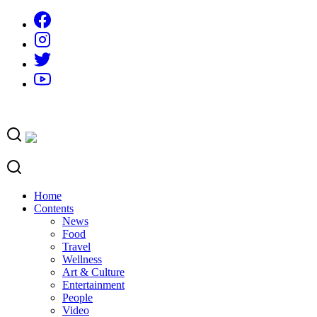
Skip
to
content
Home
Contents
News
Food
Travel
Wellness
Art & Culture
Entertainment
People
Video