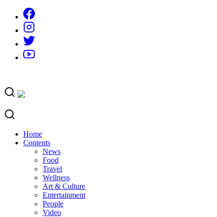
Skip
to
content
Home
Contents
News
Food
Travel
Wellness
Art & Culture
Entertainment
People
Video