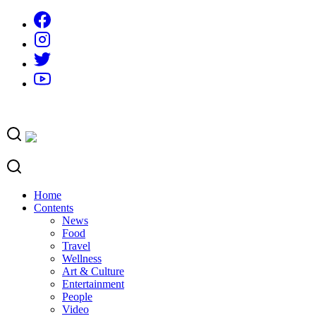
Skip
to
content
Home
Contents
News
Food
Travel
Wellness
Art & Culture
Entertainment
People
Video