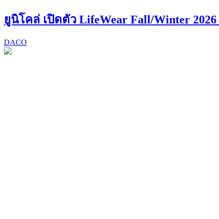
ยูนิโคล่ เปิดตัว LifeWear Fall/Winter 202
DACO
NIPPON HAKU BANGKOK 2026 ชวนค้นพบ “
DACO
Special Interview
พูดคุยกับ Hirokazu Kore-eda ถึงเบื้องหลัง 
DACO
Special Interview