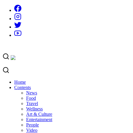
Skip
to
content
Home
Contents
News
Food
Travel
Wellness
Art & Culture
Entertainment
People
Video