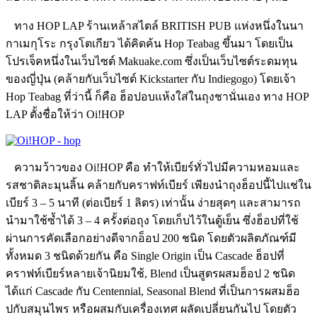
ทาง HOP LAP ร้านเหล้าสไตล์ BRITISH PUB แห่งหนึ่งในนา
กาเมกุโระ กรุงโตเกียว ได้คิดค้น Hop Teabag ขึ้นมา โดยเป็น
โปรเจ็คหนึ่งในเว็บไซต์ Makuake.com ซึ่งเป็นเว็บไซต์ระดมทุน
ของญี่ปุ่น (คล้ายกับเว็บไซต์ Kickstarter กับ Indiegogo) โดยเจ้า
Hop Teabag ที่ว่านี้ ก็คือ ฮ็อปอบแห้งใส่ในถุงชานั่นเอง ทาง HOP
LAP ตั้งชื่อให้ว่า Oi!HOP
ความว้าวของ Oi!HOP คือ ทำให้เบียร์ทั่วไปมีความหอมและ
รสชาติละมุนลิ้น คล้ายกับคราฟท์เบียร์ เพียงนำถุงฮ็อปนี้ไปแช่ใน
เบียร์ 3 – 5 นาที (ต่อเบียร์ 1 ลิตร) เท่านั้น ง่ายสุดๆ และสามารถ
นำมาใช้ซ้ำได้ 3 – 4 ครั้งต่อถุง โดยเก็บไว้ในตู้เย็น ซึ่งฮ็อปที่ใช้
ผ่านการคัดเลือกอย่างดีจากอ็อป 200 ชนิด โดยตัวผลิตภัณฑ์มี
ทั้งหมด 3 ชนิดด้วยกัน คือ Single Origin เป็น Cascade ฮ็อปที่
คราฟท์เบียร์หลายเจ้านิยมใช้, Blend เป็นสูตรผสมฮ็อป 2 ชนิด
ได้แก่ Cascade กับ Centennial, Seasonal Blend ที่เป็นการผสมฮ็อ
ปกับสมุนไพร หรือผสมกับเครื่องเทศ ผลัดเปลี่ยนกันไป โดยตัว