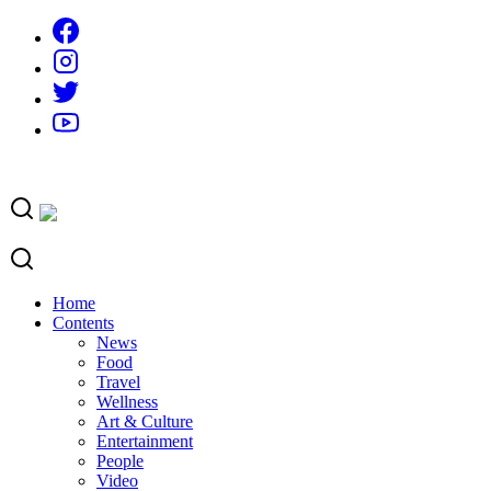
Skip
to
content
Home
Contents
News
Food
Travel
Wellness
Art & Culture
Entertainment
People
Video