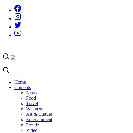
Skip
to
content
Home
Contents
News
Food
Travel
Wellness
Art & Culture
Entertainment
People
Video