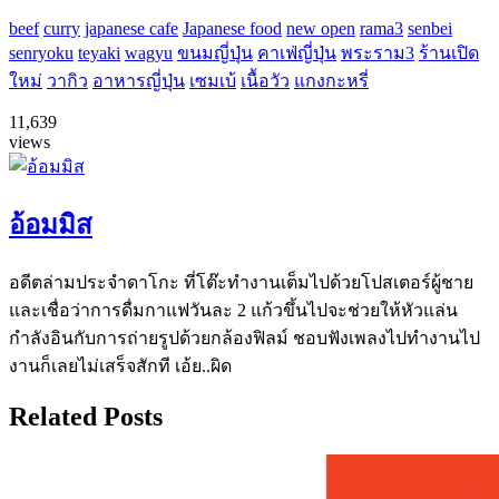
beef
curry
japanese cafe
Japanese food
new open
rama3
senbei
senryoku
teyaki
wagyu
ขนมญี่ปุ่น
คาเฟ่ญี่ปุ่น
พระราม3
ร้านเปิด
ใหม่
วากิว
อาหารญี่ปุ่น
เซมเบ้
เนื้อวัว
แกงกะหรี่
11,639
views
อ้อมมิส
อดีตล่ามประจำดาโกะ ที่โต๊ะทำงานเต็มไปด้วยโปสเตอร์ผู้ชาย
และเชื่อว่าการดื่มกาแฟวันละ 2 แก้วขึ้นไปจะช่วยให้หัวแล่น
กำลังอินกับการถ่ายรูปด้วยกล้องฟิลม์ ชอบฟังเพลงไปทำงานไป
งานก็เลยไม่เสร็จสักที เอ้ย..ผิด
Related Posts