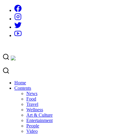
Skip
to
content
Home
Contents
News
Food
Travel
Wellness
Art & Culture
Entertainment
People
Video