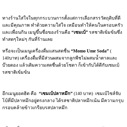
ทางร้านใส่ใจในทุกกระบวนการตั้งแต่การเลือกสรรวัตถุดิบที่ดี
และมีคุณภาพ ทำด้วยความใส่ใจ เหมือนทำให้คนในครอบครัว
เเละเพื่อนกิน เมนูขึ้นชื่อของร้านคือ
“เซมเบ้”
รสชาติเข้มข้นซึ่ง
ทำสดๆใหม่ๆ กันที่ร้านเลย
หรือจะเป็นเมนูเครื่องดื่มแสนสดชื่น
“Momo Ume Soda”
(
140บาท) เครื่องดื่มที่มีส่วนผสมจากลูกพีชไม่ผสมน้ำตาลและ
บ๊วยดอง แล้วเติมความสดชื่นด้วยโซดา ก็เข้ากับได้ดีกับเซมเบ้
รสชาติเข้มข้น
อีกเมนูยอดฮิต คือ
“เซมเบ้ปลาหมึก”
(140 บาท) เซมเบ้ไซส์จับ
โบ้ที่มีปลาหมึกอยู่ตรงกลาง ได้รสชาติปลาหมึกเน้น มีความกรุบ
กรอบคล้ายข้าวเกรียบรสปลาหมึก