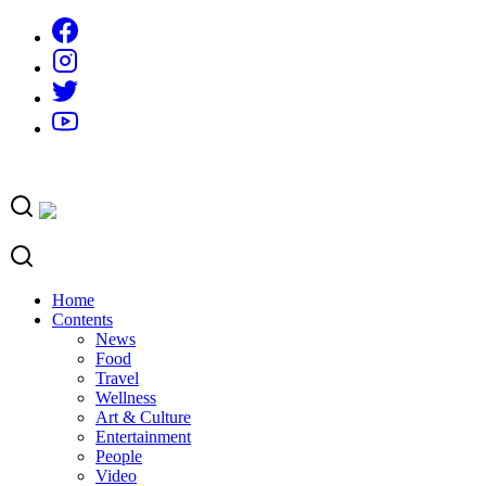
Skip
to
content
Home
Contents
News
Food
Travel
Wellness
Art & Culture
Entertainment
People
Video