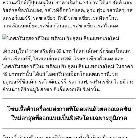
หวานสไตล์ญี่ปุ่นเมนูใหม่ ราคาเริ่มต้น 39 บาท ได้แก่ รัสค์ และ
รัสค์รสช็อกโกแลต, รสไวท์ช็อกโกแลต, ฟุวะ ฟุวะ รสวนิลา, รส
สตรอว์เบอร์รี่, รสชาเขียว, กิวฮี รสชาเขียว, รสคินาโกะ,
วาฟเฟิลเบลเยี่ยม, รสช็อกโกแลต, รสชาเขียว, รสถั่วแดง
เค้กเมนูใหม่ ราคาเริ่มต้น 89 บาท ได้แก่ เค้กดาร์กช็อกโกแลต,
เค้กเวรี่เบอร์รี่, โรลแบล็กฟอเรสต์, โรลชาเขียวถั่วแดง และ
ไอศกรีมรสชาติใหม่ พร้อมปรับลุคเปลี่ยนแพคเกจใหม่ ในราคา
49 บาทเท่านั้น ได้แก่ ไอศกรีมรสช็อกโกแลตบราวนี่, รส
บลูเบอร์รี่ชีสเค้ก, รสไวด์เบอร์รี่, รสกาแฟ, รสรัมเรซิน โดยมีวาง
จำหน่ายที่ร้านมูจิ สาขา ดิ เอ็มควอเทียร์เท่านั้น
โซนเสื้อผ้าเครื่องแต่งกายที่โดดเด่นด้วยคอลเลคชัน
ใหม่ล่าสุดที่ออกแบบเป็นพิเศษโดยเฉพาะภูมิภาค
โซนเสื้อผ้าเครื่องแต่งกายได้รวบรวมทั้งเสื้อผ้าเครื่องแต่งกาย