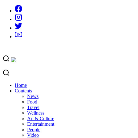
Skip
to
content
Home
Contents
News
Food
Travel
Wellness
Art & Culture
Entertainment
People
Video