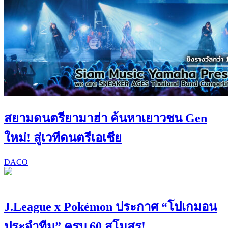
สยามดนตรียามาฮ่า ค้นหาเยาวชน Gen
ใหม่! สู่เวทีดนตรีเอเชีย
DACO
J.League x Pokémon ประกาศ “โปเกมอน
ประจำทีม” ครบ 60 สโมสร!