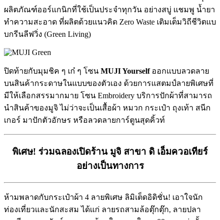
ผลิตภัณฑ์ออร์แกนิกที่ใช้เป็นประจำทุกวัน อย่างสบู่ แชมพู น้ำยา
ทำความสะอาด ที่ผลิตด้วยแนวคิด Zero Waste เติมเต็มวิถีชีวิตแบ
บกรีนลีฟวิ่ง (Green Living)
ปิดท้ายกับมุมชิค ๆ เก๋ ๆ โซน
MUJI Yourself
ออกแบบลวดลาย
บนสินค้ากระดาษในแบบของตัวเอง ด้วยการแสตมป์ลายพิเศษที่
มีให้เลือกสรรมากมาย โซน Embroidery บริการปักผ้าที่สามารถ
นำสินค้าของมูจิ ไม่ว่าจะเป็นเสื้อผ้า หมวก กระเป๋า ถุงเท้า สนีก
เกอร์ มาปักตัวอักษร หรือลวดลายการ์ตูนสุดคิ้วท์
พิเศษ! ร่วมฉลองเปิดร้าน มูจิ สาขา ดิ เอ็มควอเทียร์
อย่างเป็นทางการ
ห้ามพลาดกับกระเป๋าผ้า 4 ลายพิเศษ ลิมิเต็ดอิดิชั่น! เอาใจนัก
ท่องเที่ยวและนักสะสม ได้แก่ ลายรถสามล้อตุ๊กตุ๊ก, ลายปลา