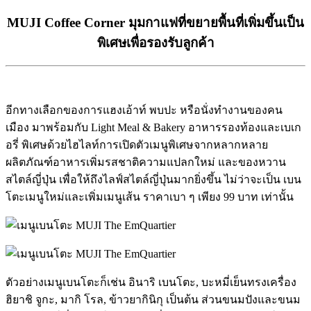
MUJI Coffee Corner มุมกาแฟที่ขยายพื้นที่เพิ่มขึ้นเป็น
พิเศษเพื่อรองรับลูกค้า
อีกทางเลือกของการแฮงเอ้าท์ พบปะ หรือนั่งทำงานของคน
เมือง มาพร้อมกับ Light Meal & Bakery อาหารรองท้องและเบเก
อรี่ พิเศษด้วยไฮไลท์การเปิดตัวเมนูพิเศษจากหลากหลาย
ผลิตภัณฑ์อาหารเพิ่มรสชาติความแปลกใหม่ และของหวาน
สไตล์ญี่ปุ่น เพื่อให้ถึงไลฟ์สไตล์ญี่ปุ่นมากยิ่งขึ้น ไม่ว่าจะเป็น เบน
โตะเมนูใหม่และเพิ่มเมนูเส้น ราคาเบา ๆ เพียง 99 บาท เท่านั้น
ตัวอย่างเมนูเบนโตะก็เช่น อินาริ เบนโตะ, บะหมี่เย็นทรงเครื่อง
ฮิยาชิ จูกะ, มากิ โรล, ข้าวยากินิกุ เป็นต้น ส่วนขนมปังและขนม