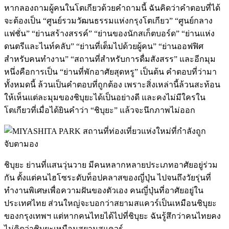
หากลองถามผู้คนในโตเกียวด้วยคำถามนี้ ฉันคิดว่าคำตอบที่ได้
จะต้องเป็น “ศูนย์รวมวัฒนธรรมแห่งกรุงโตเกียว” “ศูนย์กลาง
แฟชั่น” “ย่านสร้างสรรค์” “ย่านของนักสเก็ตบอร์ด” “ย่านแห่ง
ดนตรีและไนท์คลับ” “ย่านที่เต็มไปด้วยผู้คน” “ย่านออฟฟิศ
สำหรับคนทำงาน” “สถานที่สำหรับการดื่มสังสรร” และอีกมุม
หนึ่งคือการเป็น “ย่านที่พักอาศัยสุดหรู” เป็นต้น คำตอบที่ว่ามา
ทั้งหมดนี้ ล้วนเป็นคำตอบที่ถูกต้อง เพราะสิ่งเหล่านี้ล้วนสะท้อน
ให้เห็นแต่ละมุมของชิบุยะได้เป็นอย่างดี และคงไม่มีใครใน
โตเกียวที่เมื่อได้ยินคำว่า “ชิบุยะ” แล้วจะนึกภาพไม่ออก
ชิบุยะ ย่านที่แสนวุ่นวาย มีคนหลากหลายประเภทอาศัยอยู่ร่วม
กัน ตั้งแต่คนไฮโซระดับท็อปคลาสของญี่ปุ่น ไปจนถึงวัยรุ่นที่
ทำงานพิเศษเพื่อความฝันของตัวเอง คนญี่ปุ่นที่อาศัยอยู่ใน
ประเทศไทย ส่วนใหญ่จะบอกว่าสยามสแควร์เป็นเหมือนชิบุยะ
ของกรุงเทพฯ แต่หากคนไทยได้ไปที่ชิบุยะ ฉันรู้สึกว่าคนไทยคง
ไม่คิดว่าชิบุยะเหมือนสยามสแควร์