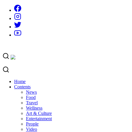
Skip
to
content
Home
Contents
News
Food
Travel
Wellness
Art & Culture
Entertainment
People
Video