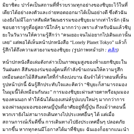
มิยาชิตะ ปาร์คเป็นสถานที่ที่รวบรวมทุกอย่างของชิบุยะไว้ในที่
เดียวได้อย่างลงตัวและถ่ายทอดออกมาได้เป็นอย่างดี ซึ่งตัวฉัน
เองยังไม่มีโอกาสสัมผัสวัฒนธรรมของชิบุยะมากเท่าไรนัก (ฉัน
ชอบฮาราจูกุที่อยู่สถานีใกล้ๆ มากกว่า) เพราะสำหรับฉันแล้วชิบุ
ยะในวันวานให้ความรู้สึกว่า “คนเยอะจนไม่อยากไปเดินแถวนั้น
เลย” แต่พอได้เห็นหน้าปกหนังสือ “Lonely Planet Tokyo” แล้วก็
รู้สึกได้ถึงความสวยงามของชิบุยะ
(รูปภาพหน้าปก :
คลิก
)
หน้าปกหนังสือเล่มดังกล่าวเป็นภาพมุมสูงของห้าแยกชิบุยะใน
วันฝนตก สีสันของร่มของผู้คนที่กำลังข้ามถนนให้ความรูสึก
เหมือนดอกไม้สีสันสดใสที่กำลังเบ่งบาน ฉันจำได้ว่าตอนที่เห็น
รูปหน้าปกนี้ ฉันรู้สึกประทับใจและคิดว่า “ชิบุยะก็สามารถมอง
ในมุมนี้ได้เหมือนกันนะ” การมองชิบุยะผ่านสายตาหรือมุมมอง
ของคนนอก ทำให้ฉันได้มองเสน่ห์รูปแบบใหม่ๆ มากกว่าการ
มองผ่านมุมมองของคนญี่ปุ่นที่อาศัยอยู่ที่ญี่ปุ่น ถึงแม้ว่าตอนนี้
พวกเรายังไม่สามารถเดินทางไปประเทศอื่นๆ ได้ แต่เมื่อ
สถานการณ์เริ่มดีขึ้น การเดินทางไปยังประเทศอื่นๆ ปลอดภัย
มากขึ้น หากทุกคนมีโอกาสได้มาที่ชิบุยะ ฉันเองก็อยากแนะนำ