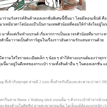
ร่วมรังสรรค์สินค้าคอลเลกชั่นพิเศษนี้ขึ้นมา โดยมีคอนเซ็ปต์ คือ ‘
 แมวเหมียวตาโตบ้องแบ๊วเป็นกามเทพตัวน้อยที่คอยให้กำลังใจอยู่ไม่
itch มาตั้งแต่เริ่มทำแบรนด์ เริ่มจากการเป็นแมวจรตัวน้อยที่มาเกาะ
ริงตัวนี้มาวาดเป็นตัวการ์ตูนในเรื่องราวอันความรักแสนหวานด้วย
มีความใส่ใจรายละเอียดเล็ก ๆ น้อย ๆ ทำให้ทางแบรนด์มองว่าทุก
นี้มาอยู่ในดีเทลของกระเป๋า รวมทั้งสินค้าอื่น ๆ ในคอลเลกชั่น และเ
bag ที่เข้ากับทุกลุค สายมี 2 แบบ ทั้งสำหรับถือและสะพาย (ราคา 59
่สกรีนลาย Mame x Walking stitch แบบเต็ม ๆ ตัวกระเป๋าทำจากผ้า
และช่องด้านในติดซิป สายสะพายกลมนิ่ม ไม่เจ็บแม้ต้องแบกหนัก (