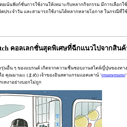
โดยเน้นฟังก์ชั่นการใช้งานให้เหมาะกับหลากกิจกรรม มีการเลือกใช้
นในชีวิตประจำวัน และสามารถใช้งานได้หลากหลายโอกาส ในกรณีที่
itch
คอลเลกชั่นสุดพิเศษที่ฉีกแนวไปจากสินค้า
้ารุ่นอื่น ๆ ของแบรนด์ เกิดจากความชื่นชอบงานสไตล์ญี่ปุ่นขอ
ู่ก็คือ คุณมาเมะ (まめ) เจ้าของอินสตาแกรมแอคเคาน์ ‘
emamemamo
ึกเหงาอย่างบอกไม่ถูก