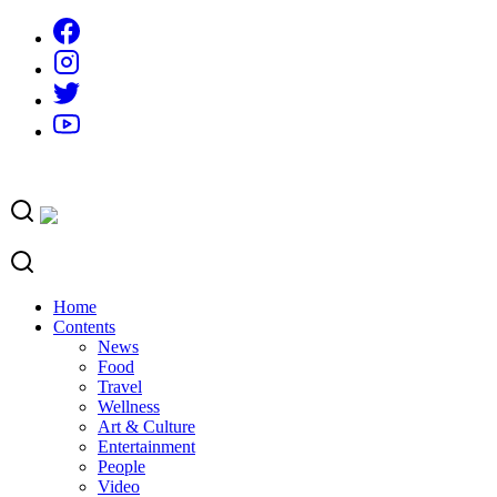
Skip
to
content
Home
Contents
News
Food
Travel
Wellness
Art & Culture
Entertainment
People
Video