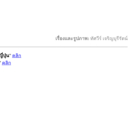
เรื่องและรูปภาพ:
ทัศวีร์ เจริญบุรีรัตน์
่ปุ่น
”
คลิก
”
คลิก