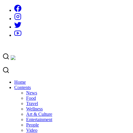
Skip
to
content
Home
Contents
News
Food
Travel
Wellness
Art & Culture
Entertainment
People
Video