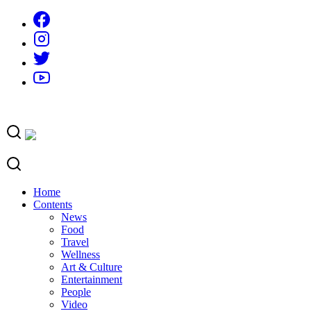
Skip
to
content
Home
Contents
News
Food
Travel
Wellness
Art & Culture
Entertainment
People
Video