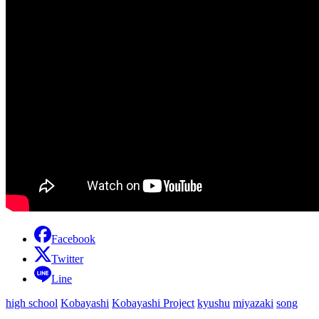
Facebook
Twitter
Line
high school
Kobayashi
Kobayashi Project
kyushu
miyazaki
song