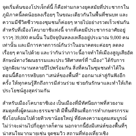
จุดเริ่มต้นของโปรเจ็กต์นี้ ก็คือท่ามกลางยุคสมัยที่ประชากรใน
ภูมิภาคนี้ลดน้อยลงเรื่อยๆ ในขณะเดียวกันในพื้นที่ชนบท และ
ความมีชีวิตชีวาของชุมชนก็ค่อยๆ หายไปอย่างรวดเร็วเช่นกัน
สำหรับที่เมืองโคบายาชิแห่งนี้ จากที่เคยมีประชากรอาศัยอยู่
ราวๆ 39,000 คนนั้น ในปัจจุบันหลงเหลืออยู่ประมาณ 9,000 คน
เท่านั้น และมีการคาดการณ์กันว่าในอนาคตจะค่อยๆ ลดลง
เรื่อยๆ ตามไปด้วย และว่ากันว่าภาวะนี้อาจทำให้เมืองสูญเสียอัต
ลักษณ์ทางวัฒนธรรมและประวัติศาสตร์ที่ “เมือง” ได้รับการ
ปลูกฝังมานานหลายปีไปพร้อมกัน สิ่งที่คนในชุมชนทำได้ใน
ตอนนี้คือการหยิบยก “เสน่ห์ของพื้นที่” ออกมาเล่าสู่กันฟังอีก
ครั้ง ให้ทุกคนรู้สึกถึงการมีส่วนร่วม ช่วยกันรักษาและทำให้เกิด
ประโยชน์สูงสุดร่วมกัน
สำหรับเมืองโคบายาชิเอง เป็นเมืองที่มีทัศนียภาพที่สวยงาม
สมดุลทั้งผู้คนและธรรมชาติ มีพื้นที่ดินเพื่อการทำเกษตรกรรม
ซึ่งโอบล้อมไปด้วยทิวเขาน้อยใหญ่ ที่ยังคงความอุดมสมบูรณ์
ไม่ว่าจะผ่านไปกี่ฤดูกาลก็ตาม นอกจากนี้ยังมีเสน่ห์ของพื้นที่ๆ
น่าสนใจมากมายเช่น จุดชมวิว สถานที่ท่องเที่ยวเชิง