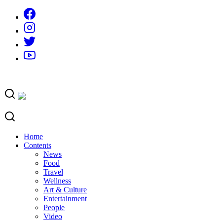
Skip
to
content
Home
Contents
News
Food
Travel
Wellness
Art & Culture
Entertainment
People
Video