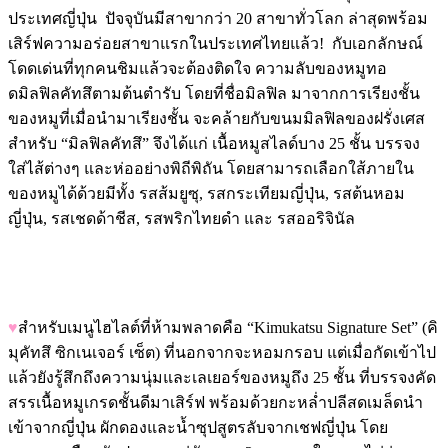
ประเทศญี่ปุ่น ปัจจุบันมีสาขากว่า 20 สาขาทั่วโลก ล่าสุดพร้อม
เสิร์ฟความอร่อยสาขาแรกในประเทศไทยแล้ว! กับเอกลักษณ์
โดดเด่นที่ทุกคนชิมแล้วจะต้องติดใจ ความลับของหมูทอ
ดมิลฟิลคัทสึตามต้นตำรับ โดยที่ชื่อมิลฟิล มาจากการเรียงชั้น
ของหมูที่เมื่อนำมาเรียงชั้น จะคล้ายกับขนมมิลฟิลของฝรั่งเศส
สำหรับ “มิลฟิลคัทสึ” จึงได้แก่ เนื้อหมูสไลด์บาง 25 ชั้น บรรจง
ใส่ไส้ต่างๆ และห่ออย่างพิถีพิถัน โดยสามารถเลือกใส้ภายใน
ของหมูได้ด้วยมีทั้ง รสส้มยูซุ, รสกระเทียมญี่ปุ่น, รสต้นหอม
ญี่ปุ่น, รสเชดด้าชีส, รสพริกไทยดำ และ รสออริจินัล
♥
สำหรับเมนูไฮไลต์ที่ห้ามพลาดคือ “Kimukatsu Signature Set” (คิ
มุคัทสึ ซิกเนเจอร์ เซ็ต) ที่นอกจากจะหอมกรอบ แต่เมื่อกัดเข้าไป
แล้วยังรู้สึกถึงความนุ่มและเลเยอร์ของหมูถึง 25 ชั้น ที่บรรจงคัด
สรรเนื้อหมูเกรดชั้นดีมาเสิร์ฟ พร้อมด้วยกะหล่ำปลีสดเมล็ดนำ
เข้าจากญี่ปุ่น ผักดองและน้ำซุปสูตรลับจากเชฟญี่ปุ่น โดย