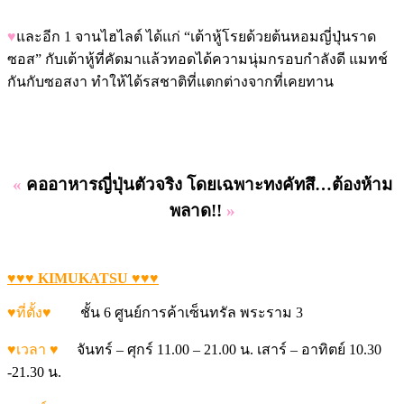
♥
และอีก 1 จานไฮไลต์ ได้แก่ “เต้าหู้โรยด้วยต้นหอมญี่ปุ่นราด
ซอส” กับเต้าหู้ที่คัดมาแล้วทอดได้ความนุ่มกรอบกำลังดี แมทช์
กันกับซอสงา ทำให้ได้รสชาติที่แตกต่างจากที่เคยทาน
«
คออาหารญี่ปุ่นตัวจริง โดยเฉพาะทงคัทสึ
…
ต้องห้าม
พลาด
!!
»
♥♥♥ KIMUKATSU ♥♥♥
♥ที่ตั้ง♥
ชั้น 6 ศูนย์การค้าเซ็นทรัล พระราม 3
♥เวลา ♥
จันทร์ – ศุกร์ 11.00 – 21.00 น. เสาร์ – อาทิตย์ 10.30
-21.30 น.