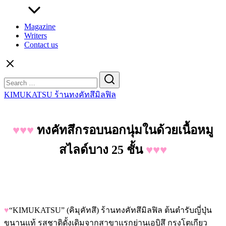
Magazine
Writers
Contact us
Search
for:
KIMUKATSU ร้านทงคัทสึมิลฟิล
♥♥♥
ทงคัทสึกรอบนอกนุ่มในด้วยเนื้อหมู
สไลด์บาง 25 ชั้น
♥♥♥
♥
“KIMUKATSU” (คิมุคัทสึ) ร้านทงคัทสึมิลฟิล ต้นตำรับญี่ปุ่น
ขนานแท้ รสชาติดั้งเดิมจากสาขาแรกย่านเอบิสึ กรุงโตเกียว