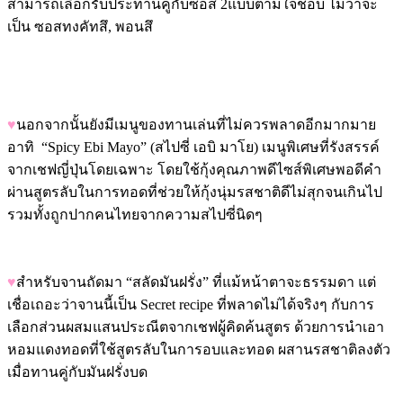
สามารถเลือกรับประทานคู่กับซอส 2แบบตามใจชอบ ไม่ว่าจะ
เป็น ซอสทงคัทสึ, พอนสึ
♥
นอกจากนั้นยังมีเมนูของทานเล่นที่ไม่ควรพลาดอีกมากมาย
อาทิ “Spicy Ebi Mayo” (สไปซี่ เอบิ มาโย) เมนูพิเศษที่รังสรรค์
จากเชฟญี่ปุ่นโดยเฉพาะ โดยใช้กุ้งคุณภาพดีไซส์พิเศษพอดีคำ
ผ่านสูตรลับในการทอดที่ช่วยให้กุ้งนุ่มรสชาติดีไม่สุกจนเกินไป
รวมทั้งถูกปากคนไทยจากความสไปซี่นิดๆ
♥
สำหรับจานถัดมา “สลัดมันฝรั่ง” ที่แม้หน้าตาจะธรรมดา แต่
เชื่อเถอะว่าจานนี้เป็น Secret recipe ที่พลาดไม่ได้จริงๆ กับการ
เลือกส่วนผสมแสนประณีตจากเชฟผู้คิดค้นสูตร ด้วยการนำเอา
หอมแดงทอดที่ใช้สูตรลับในการอบและทอด ผสานรสชาติลงตัว
เมื่อทานคู่กับมันฝรั่งบด