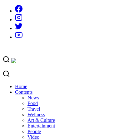
Skip
to
content
Home
Contents
News
Food
Travel
Wellness
Art & Culture
Entertainment
People
Video