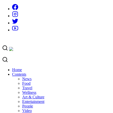
Skip
to
content
Home
Contents
News
Food
Travel
Wellness
Art & Culture
Entertainment
People
Video