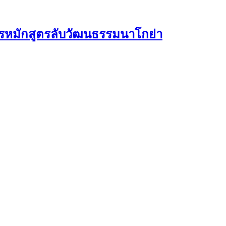
ารหมักสูตรลับวัฒนธรรมนาโกย่า