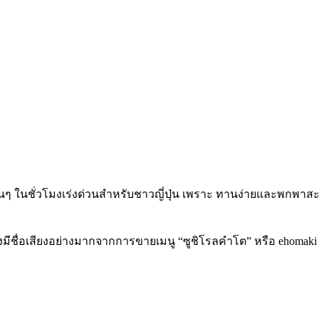
บต้นๆ ในชั่วโมงเร่งด่วนสำหรับชาวญี่ปุ่น เพราะ ทานง่ายและพกพาสะ
ี่ปุ่น ซึ่งมีชื่อเสียงอย่างมากจากการขายเมนู “ซูชิโรลคำโต” หรือ eh