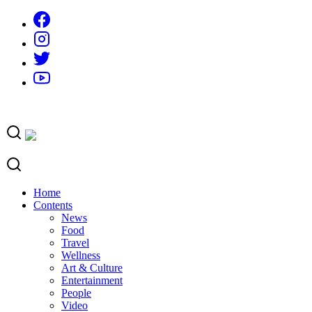
Skip
to
content
Home
Contents
News
Food
Travel
Wellness
Art & Culture
Entertainment
People
Video