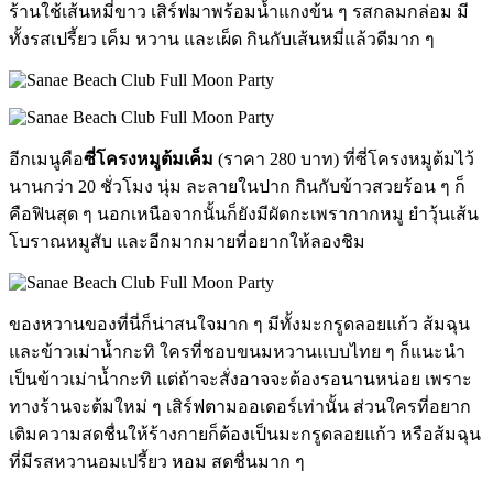
ร้านใช้เส้นหมี่ขาว เสิร์ฟมาพร้อมน้ำแกงข้น ๆ รสกลมกล่อม มี
ทั้งรสเปรี้ยว เค็ม หวาน และเผ็ด กินกับเส้นหมี่แล้วดีมาก ๆ
อีกเมนูคือ
ซี่โครงหมูต้มเค็ม
(ราคา 280 บาท) ที่ซี่โครงหมูต้มไว้
นานกว่า 20 ชั่วโมง นุ่ม ละลายในปาก กินกับข้าวสวยร้อน ๆ ก็
คือฟินสุด ๆ นอกเหนือจากนั้นก็ยังมีผัดกะเพรากากหมู ยำวุ้นเส้น
โบราณหมูสับ และอีกมากมายที่อยากให้ลองชิม
ของหวานของที่นี่ก็น่าสนใจมาก ๆ มีทั้งมะกรูดลอยแก้ว ส้มฉุน
และข้าวเม่าน้ำกะทิ ใครที่ชอบขนมหวานแบบไทย ๆ ก็แนะนำ
เป็นข้าวเม่าน้ำกะทิ แต่ถ้าจะสั่งอาจจะต้องรอนานหน่อย เพราะ
ทางร้านจะต้มใหม่ ๆ เสิร์ฟตามออเดอร์เท่านั้น ส่วนใครที่อยาก
เติมความสดชื่นให้ร้างกายก็ต้องเป็นมะกรูดลอยแก้ว หรือส้มฉุน
ที่มีรสหวานอมเปรี้ยว หอม สดชื่นมาก ๆ