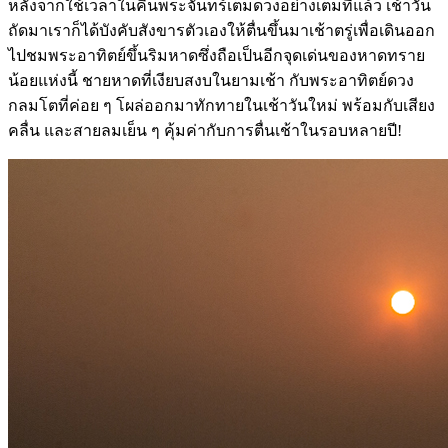
หลังจากใช้เวลาในคืนพระจันทร์เต็มดวงอย่างเต็มที่แล้ว เช้าวัน
ถัดมาเราก็ได้บังคับสังขารตัวเองให้ตื่นขึ้นมาเช้าตรู่เพื่อเดินออก
ไปชมพระอาทิตย์ขึ้นริมหาดซึ่งถือเป็นอีกจุดเด่นของหาดทราย
น้อยแห่งนี้ ชายหาดที่เงียบสงบในยามเช้า กับพระอาทิตย์ดวง
กลมโตที่ค่อย ๆ โผล่ออกมาทักทายในเช้าวันใหม่ พร้อมกับเสียง
คลื่น และสายลมเย็น ๆ คุ้มค่ากับการตื่นเช้าในรอบหลายปี!