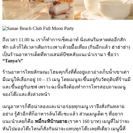
ถึงเวลา 11.00 น. เราก็ทำการเช็คเอาท์ นั่งเล่นริมหาดต่ออีกสัก
พัก แล้วก็ได้เวลาเติมกระเพาะด้วยมื้อเที่ยง (กินอีกแล้ว ฮ่าฮ่าฮ่า)
เป็นร้านอาหารเด็ดที่ทางเสน่ห์บีชคลับแนะนำเรามา ชื่อว่า
“Tanya’s”
ร้านอาหารไทยลักษณะโฮมคุกกิ้งที่ตั้งอยู่แถวอ่างเก็บน้ำเขาเต่า
มีเมนูให้เลือกอยู่ 10 – 15 เมนู โดยเมนูจะขึ้นอยู่กับวัตถุดิบที่ร้านมี
และขึ้นอยู่กับเชฟ เพราะฉะนั้นจึงต้องทำการโทรสอบถามเมนู
จองโต๊ะและสั่งล่วงหน้า
เมนูอาหารก็คือน่าลองและน่าอร่อยทุกเมนู เราจึงสั่งกันหลาย
อย่าง รู้ตัวอีกทีก็อาหารล้นโต๊ะซะแล้ว ส่วนเมนูเด็ด ๆ ที่อยาก
แนะนำเลยก็คือ
หมี่กะทิบ้านยาย
(ราคา 160 บาท) เมนูที่ไม่ว่าจะ
หันไปมองโต๊ะไหนก็สั่งกันน่าจะแทบทุกโต๊ะเลยทีเดียว เมนูนี้ที่