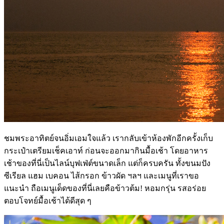
ชมพระอาทิตย์จนอิ่มเอมใจแล้ว เรากลับเข้าห้องพักอีกครั้งเก็บ
กระเป๋าเตรียมเช็คเอาท์ ก่อนจะออกมากินมื้อเช้า โดยอาหาร
เช้าของที่นี่เป็นไลน์บุฟเฟ่ต์ขนาดเล็ก แต่ก็ครบครัน ทั้งขนมปัง
ซีเรียล แฮม เบคอน ไส้กรอก ข้าวผัด ฯลฯ และเมนูที่เราขอ
แนะนำ ถือเมนูเด็ดของที่นี่เลยคือข้าวต้ม! หอมกรุ่น รสอร่อย
ตอบโจทย์มื้อเช้าได้ดีสุด ๆ