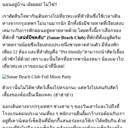
นอนอยู่บ้าน เย้ยยยย! ไม่ใช่!!
เราตัดสินใจพากันเดินทางไปเที่ยวทะเลที่หัวหินซึ่งใช้เวลาเดิน
ทางจากกรุงเทพฯ ไม่นานมากนัก อีกทั้งยังมีชายหาดที่เงียบสงบ
เหมาะกับการพักผ่อนอยู่หลายหาดด้วย โดยครั้งนี้เราเลือกจอง
ที่พักที่
“เสน่ห์บีชคลับ
” (Sanae Beach Club)
ที่พักที่ตั้งอยู่ติดริม
หาดทรายน้อยซึ่งเงียบสงบประหนึ่งชายหาดส่วนตัว มีห้องพัก
เพียง 12 ห้อง และที่สำคัญคือ “Pet-friendly”สามารถนำสัตว์เลี้ยง
เข้าพักได้ด้วย! เพราะฉะนั้นใครที่อยากพาน้องหมา น้องแมวไป
เที่ยวทะเล เราขอแนะนำที่นี่เลย!
ตัวเรานั้นไม่ได้พาสัตว์เลี้ยงไปหรอกนะ แต่หวังไปเล่นกับสัตว์
เลี้ยงของห้องอื่นเนี่ยแหละ (ฮ่าฮ่าฮ่า)
ออกเดินทางจากกรุงเทพฯ ช่วงสาย ๆ ของวันเสาร์และไปถึงที่
โรงแรมตอนประมาณเที่ยง ๆ พนักงานยืนยิ้มกว้างรอต้อนรับเรา
อยู่ที่เคาน์เตอร์เช็คอินที่มีคุกกี้แสนอร่อยรอให้เราได้หยิบกิน ด้วย
ความที่ยังไม่ถึงเวลาเช็คอิน หลังจากที่กรอกข้อมูลเช็คอินเสร็จ