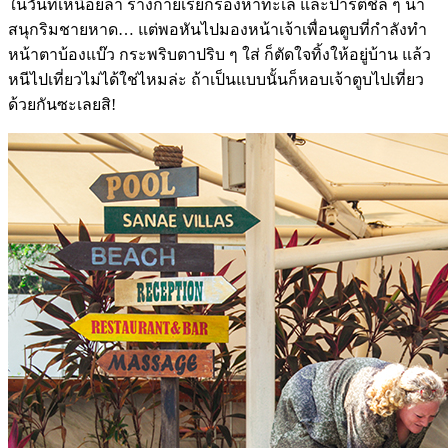
ในวันที่เหนื่อยล้า ร่างกายเรียกร้องหาทะเล และปาร์ตี้ชิล ๆ น่า
สนุกริมชายหาด… แต่พอหันไปมองหน้าเจ้าเพื่อนตูบที่กำลังทำ
หน้าตาบ้องแบ๊ว กระพริบตาปริบ ๆ ใส่ ก็ตัดใจทิ้งให้อยู่บ้าน แล้ว
หนีไปเที่ยวไม่ได้ใช่ไหมล่ะ ถ้าเป็นแบบนั้นก็หอบเจ้าตูบไปเที่ยว
ด้วยกันซะเลยสิ!