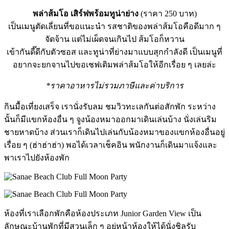
พล่าส้มโอ เสิร์ฟพร้อมทูน่าย่าง
(ราคา 250 บาท)
เป็นเมนูตัดเลี่ยนที่ขอแนะนำ รสชาติของพล่าส้มโอคือดีมาก ๆ
จัดจ้าน แต่ไม่เผ็ดจนเกินไป ส้มโอก็หวาน
เข้ากันดี๊ดีกับตัวซอส และทูน่าที่ย่างมาแบบสุกกำลังดี เป็นเมนูที่
อยากจะยกจานไปขอเชฟเติมพล่าส้มโอให้อีกเรื่อย ๆ เลยล่ะ
*ราคาอาหารไม่รวมภาษีและค่าบริการ
กินมื้อเที่ยงเสร็จ เรานั่งรับลม ชมวิวทะเลกันต่อสักพัก ระหว่าง
นั้นก็มีแขกห้องอื่น ๆ จูงน้องหมาออกมาเดินเล่นบ้าง นั่งเล่นริม
ชายหาดบ้าง ส่วนเราก็เดินไปเล่นกับน้องหมาของแขกห้องอื่นอยู่
เรื่อย ๆ (ฮ่าฮ่าฮ่า) พอได้เวลาเช็คอิน พนักงานก็เดินมาแจ้งและ
พาเราไปยังห้องพัก
ห้องที่เราเลือกพักคือห้องประเภท Junior Garden View เป็น
ลักษณะบ้านพักที่มีสวนเล็ก ๆ อยู่หน้าห้องให้ได้นั่งชิลรับ