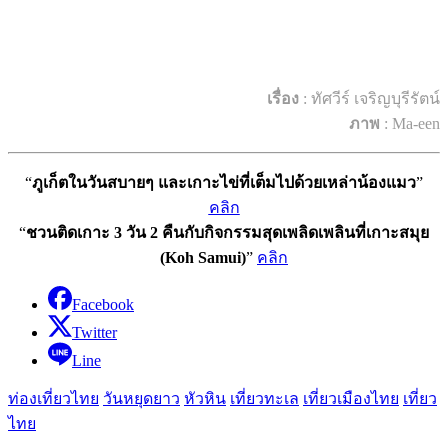
เรื่อง
: ทัศวีร์ เจริญบุรีรัตน์
ภาพ
: Ma-een
“
ภูเก็ตในวันสบายๆ และเกาะไข่ที่เต็มไปด้วยเหล่าน้องแมว
”
คลิก
“
ชวนติดเกาะ 3 วัน 2 คืนกับกิจกรรมสุดเพลิดเพลินที่เกาะสมุย
(Koh Samui)
”
คลิก
Facebook
Twitter
Line
ท่องเที่ยวไทย
วันหยุดยาว
หัวหิน
เที่ยวทะเล
เที่ยวเมืองไทย
เที่ยว
ไทย