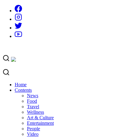
Skip
to
content
Home
Contents
News
Food
Travel
Wellness
Art & Culture
Entertainment
People
Video