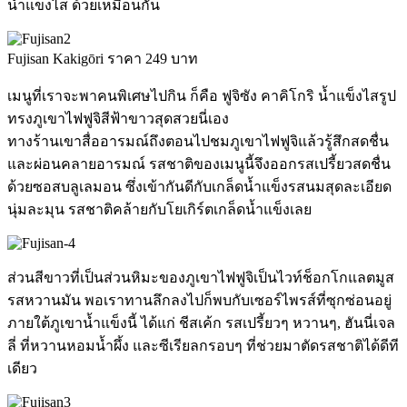
น้ำแข็งไส ด้วยเหมือนกัน
Fujisan Kakigōri ราคา 249 บาท
เมนูที่เราจะพาคนพิเศษไปกิน ก็คือ ฟูจิซัง คาคิโกริ น้ำแข็งไสรูป
ทรงภูเขาไฟฟูจิสีฟ้าขาวสุดสวยนี่เอง
ทางร้านเขาสื่ออารมณ์ถึงตอนไปชมภูเขาไฟฟูจิแล้วรู้สึกสดชื่น
และผ่อนคลายอารมณ์ รสชาติของเมนูนี้จึงออกรสเปรี้ยวสดชื่น
ด้วยซอสบลูเลมอน ซึ่งเข้ากันดีกับเกล็ดน้ำแข็งรสนมสุดละเอียด
นุ่มละมุน รสชาติคล้ายกับโยเกิร์ตเกล็ดน้ำแข็งเลย
ส่วนสีขาวที่เป็นส่วนหิมะของภูเขาไฟฟูจิเป็นไวท์ช็อกโกแลตมูส
รสหวานมัน พอเราทานลึกลงไปก็พบกับเซอร์ไพรส์ที่ซุกซ่อนอยู่
ภายใต้ภูเขาน้ำแข็งนี้ ได้แก่ ชีสเค้ก รสเปรี้ยวๆ หวานๆ, ฮันนี่เจล
ลี่ ที่หวานหอมน้ำผึ้ง และซีเรียลกรอบๆ ที่ช่วยมาตัดรสชาติได้ดีที
เดียว