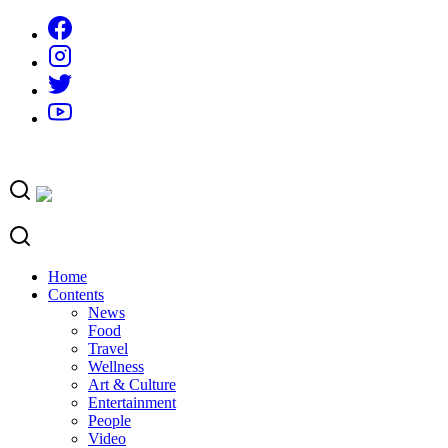
Skip
to
content
Home
Contents
News
Food
Travel
Wellness
Art & Culture
Entertainment
People
Video