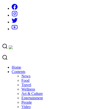
Skip
to
content
Home
Contents
News
Food
Travel
Wellness
Art & Culture
Entertainment
People
Video