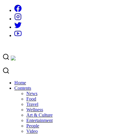
Skip
to
content
Home
Contents
News
Food
Travel
Wellness
Art & Culture
Entertainment
People
Video