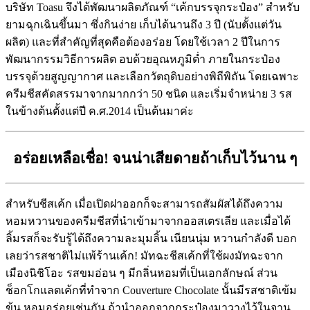
บริษัท Toasu จึงได้พัฒนาผลิตภัณฑ์ “เค้กบรรจุกระป๋อง” สำหรับ
ยามฉุกเฉินขึ้นมา ซึ่งกินง่าย เก็บได้นานถึง 3 ปี (นับตั้งแต่วัน
ผลิต) และที่สำคัญที่สุดคือต้องอร่อย โดยใช้เวลา 2 ปีในการ
พัฒนากรรมวิธีการผลิต อบด้วยอุณหภูมิต่ำ ภายในกระป๋อง
บรรจุด้วยสูญญากาศ และเลือกวัตถุดิบอย่างพิถีพิถัน โดยเฉพาะ
ครีมชีสคัดสรรมาจากมากกว่า 50 ชนิด และเริ่มจำหน่าย 3 รส
ในข้างต้นตั้งแต่ปี ค.ศ.2014 เป็นต้นมาค่ะ
อร่อยเหลือเชื่อ! จนน่าเสียดายถ้าเก็บไว้นาน ๆ
สำหรับชีสเค้ก เมื่อเปิดฝาออกก็จะสามารถสัมผัสได้ถึงความ
หอมหวานของครีมชีสที่นำเข้ามาจากออสเตรเลีย และเมื่อได้
ลิ้มรสก็จะรับรู้ได้ถึงความละมุมลิ้น เนียนนุ่ม หวานกำลังดี บอก
เลยว่ารสชาติไม่แพ้ร้านเค้ก! มัทฉะชีสเค้กที่ใช้ผงมัทฉะจาก
เมืองนิชิโอะ รสขมอ่อน ๆ มีกลิ่นหอมที่เป็นเอกลักษณ์ ส่วน
ช็อกโกแลตเค้กที่ทำจาก Couverture Chocolate นั้นมีรสชาติเข้ม
ข้น หอมอร่อยเช่นกัน ถ้านำออกจากกระป๋องมาวางไว้ในจาน