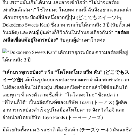
รีบ เพราะมันเก็บได้นาน และอาจเข้าใจว่า “ไม่น่าจะอร่อย
เท่ากับเค้กสด ๆ” ใช่ไหมคะ ในบทความนี้ ฉันจึงอยากจะแนะนำ
เค้กบรรจุกระป๋องยี่ห้อหนึ่งจากญี่ปุ่น (どこでもスイーツ缶,
Dokodemo Sweets Kan) ซึ่งสามารถเก็บได้นานถึง 3 ปี (นับตั้งแต่
วันผลิต) และคนญี่ปุ่นต่างก็รีวิวกันในทำนองเดียวกันว่า
“อร่อย
เหลือเชื่อแม้อยู่ในกระป๋อง”
กับคุณผู้อ่านดาโกะค่ะ
“เค้กบรรจุกระป๋อง”
หรือ
“โดโคเดโมะ สวีท คัน” (どこでもス
イーツ缶)
เค้กในรูปแบบกระป๋องขนาดเท่าฝ่ามือ พกพาสะดวก
ไม่ต้องแช่เย็น ไม่ต้องอุ่น เพียงแค่เปิดฝาออกแล้วใช้ช้อนกินได้
เลยทุก ๆ ที่ ตรงตัวตามชื่อที่ว่า “โดโคเดะโมะ” ซึ่งแปลว่า
“ที่ไหนก็ได้” เป็นผลิตภัณฑ์ของบริษัท Toasu (トーアス) ผู้ผลิต
อาหารกระป๋องสำเร็จรูปในเมืองโทโยคาวะ จังหวัดไอจิ และ
จำหน่ายโดยบริษัท Toyo Foods (トーヨーフーズ)
มีด้วยกันทั้งหมด 3 รสชาติ คือ ชีสเค้ก (チーズケーキ) มัทฉะชีส