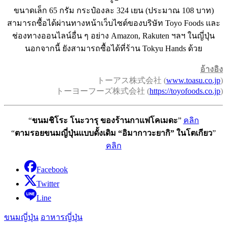
ขนาดเล็ก 65 กรัม กระป๋องละ 324 เยน (ประมาณ 108 บาท)
สามารถซื้อได้ผ่านทางหน้าเว็บไซต์ของบริษัท Toyo Foods และ
ช่องทางออนไลน์อื่น ๆ อย่าง Amazon, Rakuten ฯลฯ ในญี่ปุ่น
นอกจากนี้ ยังสามารถซื้อได้ที่ร้าน Tokyu Hands ด้วย
อ้างอิง
トーアス株式会社 (
www.toasu.co.jp
)
トーヨーフーズ株式会社 (
https://toyofoods.co.jp
)
“
ขนมชิโระ โนะวารุ ของร้านกาแฟโคเมดะ
”
คลิก
“
ตามรอยขนมญี่ปุ่นแบบดั้งเดิม “อิมากาวะยากิ” ในโตเกียว
”
คลิก
Facebook
Twitter
Line
ขนมญี่ปุ่น
อาหารญี่ปุ่น