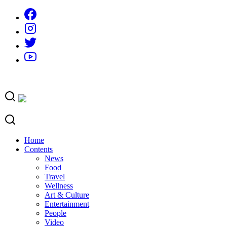
Skip
to
content
Home
Contents
News
Food
Travel
Wellness
Art & Culture
Entertainment
People
Video