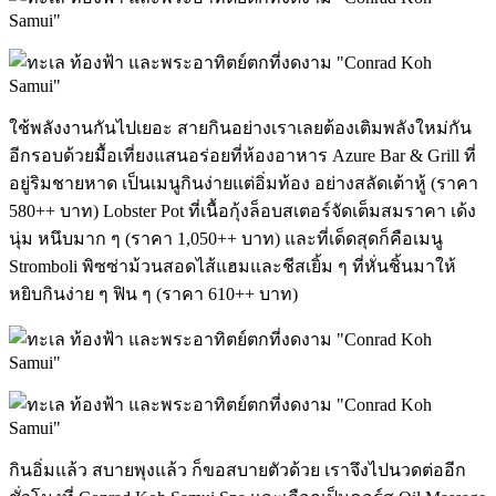
ใช้พลังงานกันไปเยอะ สายกินอย่างเราเลยต้องเติมพลังใหม่กัน
อีกรอบด้วยมื้อเที่ยงแสนอร่อยที่ห้องอาหาร Azure Bar & Grill ที่
อยู่ริมชายหาด เป็นเมนูกินง่ายแต่อิ่มท้อง อย่างสลัดเต้าหู้ (ราคา
580++ บาท) Lobster Pot ที่เนื้อกุ้งล็อบสเตอร์จัดเต็มสมราคา เด้ง
นุ่ม หนึบมาก ๆ (ราคา 1,050++ บาท) และที่เด็ดสุดก็คือเมนู
Stromboli พิซซ่าม้วนสอดไส้แฮมและชีสเยิ้ม ๆ ที่หั่นชิ้นมาให้
หยิบกินง่าย ๆ ฟิน ๆ (ราคา 610++ บาท)
กินอิ่มแล้ว สบายพุงแล้ว ก็ขอสบายตัวด้วย เราจึงไปนวดต่ออีก