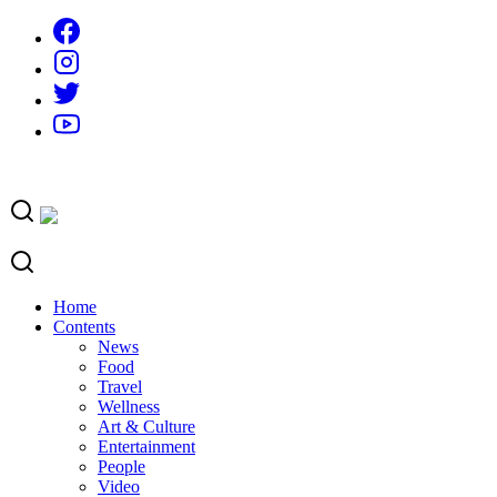
Skip
to
content
Home
Contents
News
Food
Travel
Wellness
Art & Culture
Entertainment
People
Video