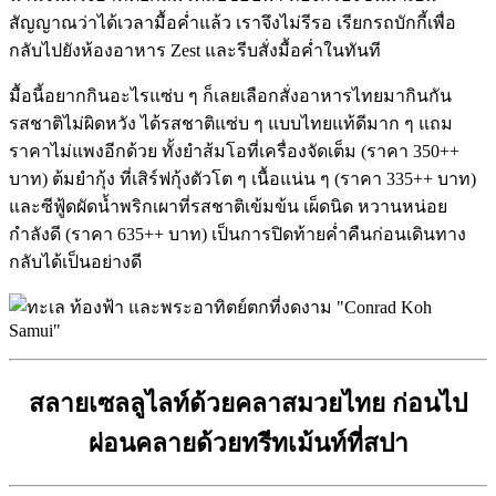
สัญญาณว่าได้เวลามื้อค่ำแล้ว เราจึงไม่รีรอ เรียกรถบักกี้เพื่อ
กลับไปยังห้องอาหาร Zest และรีบสั่งมื้อค่ำในทันที
มื้อนี้อยากกินอะไรแซ่บ ๆ ก็เลยเลือกสั่งอาหารไทยมากินกัน
รสชาติไม่ผิดหวัง ได้รสชาติแซ่บ ๆ แบบไทยแท้ดีมาก ๆ แถม
ราคาไม่แพงอีกด้วย ทั้งยำส้มโอที่เครื่องจัดเต็ม (ราคา 350++
บาท) ต้มยำกุ้ง ที่เสิร์ฟกุ้งตัวโต ๆ เนื้อแน่น ๆ (ราคา 335++ บาท)
และซีฟู้ดผัดน้ำพริกเผาที่รสชาติเข้มข้น เผ็ดนิด หวานหน่อย
กำลังดี (ราคา 635++ บาท) เป็นการปิดท้ายค่ำคืนก่อนเดินทาง
กลับได้เป็นอย่างดี
สลายเซลลูไลท์ด้วยคลาสมวยไทย ก่อนไป
ผ่อนคลายด้วยทรีทเม้นท์ที่สปา