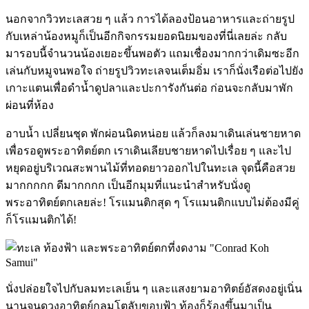
นอกจากวิวทะเลสวย ๆ แล้ว การได้ลองป้อนอาหารและถ่ายรูป
กับเหล่าน้องหมูก็เป็นอีกกิจกรรมยอดนิยมของที่นี่เลยล่ะ กลับ
มารอบนี้จำนวนน้องเยอะขึ้นพอตัว แถมเชื่องมากกว่าเดิมซะอีก
เล่นกับหมูจนพอใจ ถ่ายรูปวิวทะเลจนเต็มอิ่ม เราก็นั่งเรือต่อไปยัง
เกาะแตนเพื่อดำน้ำดูปลาและปะการังกันต่อ ก่อนจะกลับมาพัก
ผ่อนที่ห้อง
อาบน้ำ เปลี่ยนชุด พักผ่อนนิดหน่อย แล้วก็ลงมาเดินเล่นชายหาด
เพื่อรอดูพระอาทิตย์ตก เราเดินเลียบชายหาดไปเรื่อย ๆ และไป
หยุดอยู่บริเวณสะพานไม้ที่ทอดยาวออกไปในทะเล จุดนี้คือสวย
มากกกกก ดีมากกกก เป็นอีกมุมที่แนะนำสำหรับนั่งดู
พระอาทิตย์ตกเลยล่ะ! โรแมนติกสุด ๆ โรแมนติกแบบไม่ต้องมีคู่
ก็โรแมนติกได้!
นั่งปล่อยใจไปกับลมทะเลเย็น ๆ และแสงยามอาทิตย์อัสดงอยู่เนิ่น
นานจนดวงอาทิตย์กลมโตลับขอบฟ้า ท้องก็ร้องขึ้นมาเป็น