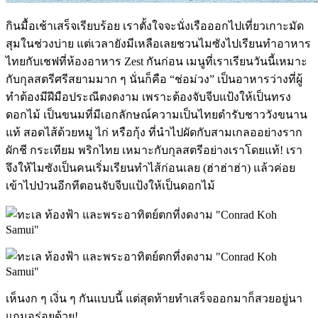
กินมื้อเช้าเสร็จเรียบร้อย เราตั้งใจจะนั่งเรือออกไปเที่ยวเกาะมัด
สุมในช่วงบ่าย แต่เวลายังมีเหลือเลยชวนไมซังไปเรียนทำอาหาร
ไทยกับเชฟที่ห้องอาหาร Zest กันก่อน เมนูที่เราเรียนวันนี้เหมาะ
กับกุลสตรีศรีสยามมาก ๆ นั่นก็คือ “ช่อม่วง” เป็นอาหารว่างที่ผู้
ทำต้องมีฝีมือประณีตงดงาม เพราะต้องจับจีบแป้งให้เป็นทรง
ดอกไม้ เป็นขนมที่มีเอกลักษณ์ความเป็นไทยตำรับชาววังขนาน
แท้ สอดไส้ด้วยหมู ไก่ หรือกุ้ง ที่นำไปผัดกับสามเกลออย่างราก
ผักชี กระเทียม พริกไทย เหมาะกับกุลสตรีอย่างเราโดยแท้! เรา
จึงให้ไมซังเป็นคนเริ่มเรียนทำไส้ก่อนเลย (ฮ่าฮ่าฮ่า) แล้วค่อย
เข้าไปป่วนอีกทีตอนจับจีบแป้งให้เป็นดอกไม้
เห็นงก ๆ เงิ่น ๆ กันแบบนี้ แต่สุดท้ายทำเสร็จออกมาก็สวยอยู่นา
แถมอร่อยด้วย!