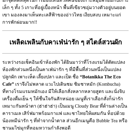
อีกจุดที่ดีที่สุดในการมองเห็นทิวทัศน์ของเกาะสมุยพร้อมกับเกาะ
เล็ก ๆ ทั้ง 5 เกาะที่อยู่เบื้องหน้า พื้นที่เขียวชอุ่มวางตัวอยู่บนยอด
เขา มองลงมาเห็นทะเลสีฟ้าของอ่าวไทย เงียบสงบ เหมาะแก่
การพักผ่อนมาก!!
เพลิดเพลินกับคาเฟ่น่ารัก ๆ สไตล์สวนผัก
ระหว่างรอเช็คอินเข้าห้องพัก ได้ยินมาว่าที่โรงแรมได้ดัดแปลง
ห้องพักส่วนหนึ่งเป็นคาเฟ่น่ารัก ๆ ที่มีพื้นที่ส่วนหนึ่งเป็นแปลง
ปลูกผัก เพาะเห็ด เลี้ยงปลา และเป็ด ชื่อ
“Botanikka The Eco
Cafe”
เราจึงไม่พลาด แวะไปเดินชม ชิมชาหมัก (Kombucha)
ที่ทางโรมแรมหมักเอง มีให้เลือกสั่งหลากหลายสูตร และนั่งจิบ
เครื่องดื่มเย็น ๆ ให้ชื่นใจกันสักหน่อย เมนูที่เราเลือกสั่งก็น่ารัก
เหมาะกันหน้าตา (ฮ่าฮ่าฮ่า) เป็นเมนู Cloudy Bear ที่ด้านล่างเป็น
คาราเมล เสิร์ฟมาพร้อมกาแฟ และชาไทยให้ผสมกัน ท็อปด้วย
น้องหมีน่ารัก ๆ ที่ทำจากน้ำตาล ส่วนอีกเมนูคือ Bubble Tea หรือ
ชานมไข่มุกที่หอมหวานกำลังพอดี