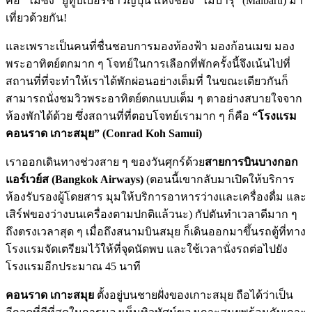
คือ “ไมซัง” ยูทูบเบอร์ชาวญี่ปุ่น แห่งช่อง “ไมบารุ” (Maibaru) มา
เที่ยวด้วยกัน!
และเพราะเป็นคนที่ชื่นชอบการมองท้องฟ้า มองก้อนเมฆ มอง
พระอาทิตย์ตกมาก ๆ โจทย์ในการเลือกที่พักครั้งนี้จึงเน้นไปที่
สถานที่ที่จะทำให้เราได้พักผ่อนอย่างเต็มที่ ในขณะเดียวกันก็
สามารถนั่งชมวิวพระอาทิตย์ตกแบบเต็ม ๆ ตาอย่างสบายใจจาก
ห้องพักได้ด้วย ซึ่งสถานที่ที่ตอบโจทย์เรามาก ๆ ก็คือ
“โรงแรม
คอนราด เกาะสมุย” (Conrad Koh Samui)
เราออกเดินทางช่วงสาย ๆ ของวันศุกร์ด้วย
สายการบินบางกอก
แอร์เวย์ส (Bangkok Airways)
(ตอนนี้เขากลับมาเปิดให้บริการ
ห้องรับรองผู้โดยสาร มุมให้บริการอาหารว่างและเครื่องดื่ม และ
เสิร์ฟของว่างบนเครื่องตามปกติแล้วนะ) กัปตันทำเวลาดีมาก ๆ
ถึงตรงเวลาสุด ๆ เมื่อถึงสนามบินสมุย ก็เดินออกมาขึ้นรถตู้ที่ทาง
โรงแรมจัดเตรียมไว้ให้ที่จุดนัดพบ และใช้เวลานั่งรถต่อไปยัง
โรงแรมอีกประมาณ 45 นาที
คอนราด เกาะสมุย
ตั้งอยู่บนชายฝั่งของเกาะสมุย ถือได้ว่าเป็น