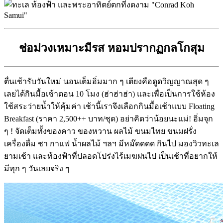
ช่อม่วงเหมาะมีรส หอมปรากฏกลโกสุม
ตื่นเช้ารับวันใหม่ นอนเต็มอิ่มมาก ๆ เตียงคือดูดวิญญาณสุด ๆ
เลยได้กินมื้อเช้าตอน 10 โมง (ฮ่าฮ่าฮ่า) และเพื่อเป็นการใช้ห้อง
ใช้สระว่ายน้ำให้คุ้มค่า เช้านี้เราจึงเลือกกินมื้อเช้าแบบ Floating
Breakfast (ราคา 2,500++ บาท/ชุด) อย่าคิดว่าน้อยนะแม่! อิ่มจุก
ๆ ! จัดเต็มทั้งของคาว ของหวาน ผลไม้ ขนมไทย ขนมฝรั่ง
เครื่องดื่ม ชา กาแฟ น้ำผลไม้ ฯลฯ มีหม๊ดดดด กินไป มองวิวทะเล
ยามเช้า และท้องฟ้าที่ปลอดโปร่งไร้เมฆฝนไป เป็นเช้าที่อยากให้
มีทุก ๆ วันเลยจริง ๆ