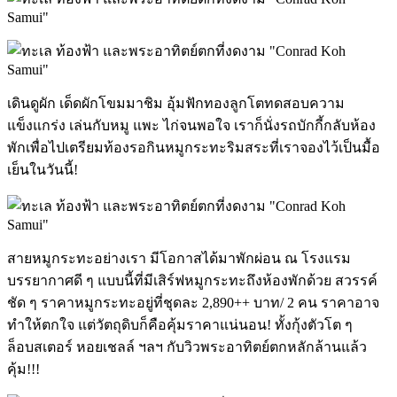
เดินดูผัก เด็ดผักโขมมาชิม อุ้มฟักทองลูกโตทดสอบความ
แข็งแกร่ง เล่นกับหมู แพะ ไก่จนพอใจ เราก็นั่งรถบักกี้กลับห้อง
พักเพื่อไปเตรียมท้องรอกินหมูกระทะริมสระที่เราจองไว้เป็นมื้อ
เย็นในวันนี้!
สายหมูกระทะอย่างเรา มีโอกาสได้มาพักผ่อน ณ โรงแรม
บรรยากาศดี ๆ แบบนี้ที่มีเสิร์ฟหมูกระทะถึงห้องพักด้วย สวรรค์
ชัด ๆ ราคาหมูกระทะอยู่ที่ชุดละ 2,890++ บาท/ 2 คน ราคาอาจ
ทำให้ตกใจ แต่วัตถุดิบก็คือคุ้มราคาแน่นอน! ทั้งกุ้งตัวโต ๆ
ล็อบสเตอร์ หอยเชลล์ ฯลฯ กับวิวพระอาทิตย์ตกหลักล้านแล้ว
คุ้ม!!!