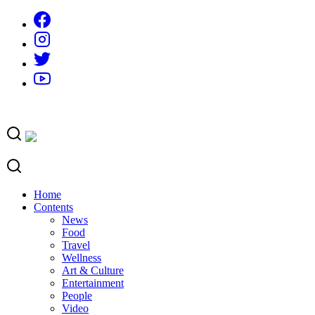
Skip
to
content
Home
Contents
News
Food
Travel
Wellness
Art & Culture
Entertainment
People
Video