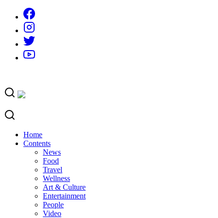
Skip
to
content
Home
Contents
News
Food
Travel
Wellness
Art & Culture
Entertainment
People
Video