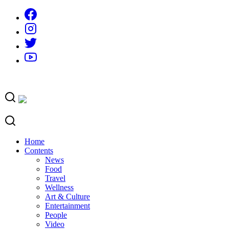
Skip
to
content
Home
Contents
News
Food
Travel
Wellness
Art & Culture
Entertainment
People
Video