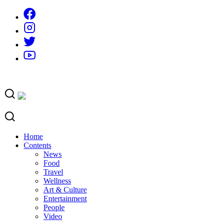
Skip
to
content
Home
Contents
News
Food
Travel
Wellness
Art & Culture
Entertainment
People
Video