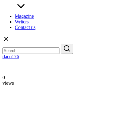
Magazine
Writers
Contact us
Search
for:
daco176
0
views