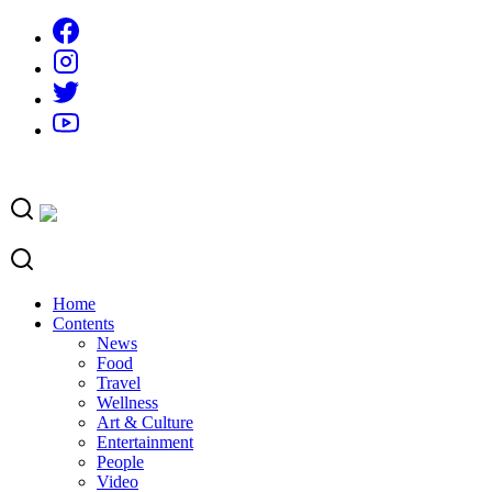
Skip
to
content
Home
Contents
News
Food
Travel
Wellness
Art & Culture
Entertainment
People
Video