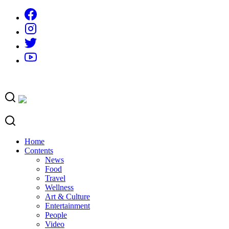
Skip
to
content
Home
Contents
News
Food
Travel
Wellness
Art & Culture
Entertainment
People
Video